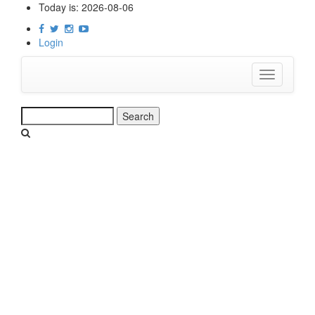
Skip
Today is:
2026-08-06
to
main
Login
content
Toggle
navigation
Search