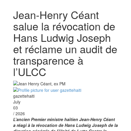
Jean-Henry Céant
salue la révocation de
Hans Ludwig Joseph
et réclame un audit de
transparence à
l’ULCC
gazettehaiti
July
03
/ 2026
L’ancien Premier ministre haïtien Jean-Henry Céant
a réagi à la révocation de Hans Ludwig Joseph de la