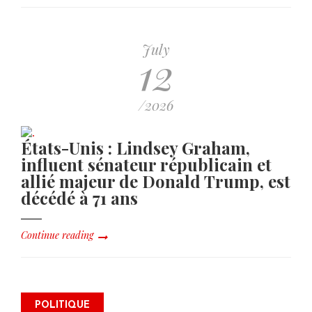
July
12
/2026
États-Unis : Lindsey Graham,
influent sénateur républicain et
allié majeur de Donald Trump, est
décédé à 71 ans
Continue reading
Alix Didier Fils-Aimé s’inscrit
POLITIQUE