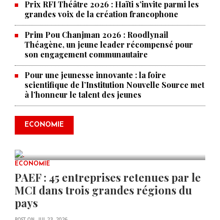
Prix RFI Théâtre 2026 : Haïti s’invite parmi les
grandes voix de la création francophone
Prim Pou Chanjman 2026 : Roodlynail
Théagène, un jeune leader récompensé pour
son engagement communautaire
Pour une jeunesse innovante : la foire
scientifique de l’Institution Nouvelle Source met
à l’honneur le talent des jeunes
Produire le savoir pour
transformer Haïti : BRH lance la
2ᵉ édition de ses Journées
ECONOMIE
scientifiques
JUL 23, 2026
0 COMMENTS
ECONOMIE
PAEF : 45 entreprises retenues par le
MCI dans trois grandes régions du
pays
POST ON
JUL 23, 2026