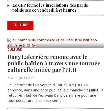
La Chambre de commerce et de
Le CEP ferme les inscriptions des partis
politiques ce vendredi à 17 heures
l'industrie haïtiano-africaine
annonce des activités pour
commémorer le 235e
CULTURE
anniversaire de la cérémonie du
Bois Caïman
AUG 05, 2026
0 COMMENTS
CULTURE
Dany Laferrière renoue avec le
public haïtien à travers une tournée
culturelle initiée par l’UEH
POST ON
JUL 13, 2026
Le Rectorat de l’Université d’État d’Haïti (UEH) a
annoncé, dans une note publiée le dimanche 12 juillet, le
retour en Haïti de l’écrivain Dany Laferrière pour une
tournée culturelle de deux semai