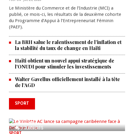
Le Ministère du Commerce et de l’Industrie (MCI) a
publié, ce mois-ci, les résultats de la deuxième cohorte
du Programme d’Appui à l’Entrepreneuriat Féminin
(PAEF).
La BRH salue le ralentissement de l’inflation et
la stabilité du taux de change en Haïti
Haïti obtient un nouvel appui stratégique de
l'ONUDI pour stimuler les investissements
Walter Gavellus officiellement installé à la tête
de l’AGD
SPORT
Le Violette AC lance sa campagne
caribéenne face à Defence Force
AUG 04, 2026
0 COMMENTS
SPORT