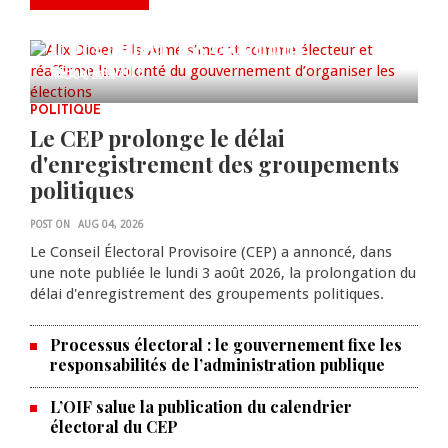
comme électeur et réaffirme la
volonté du gouvernement
d’organiser les élections
0 COMMENTS
AUG 04, 2026
POLITIQUE
Le CEP prolonge le délai
d'enregistrement des groupements
politiques
POST ON
AUG 04, 2026
Le Conseil Électoral Provisoire (CEP) a annoncé, dans
une note publiée le lundi 3 août 2026, la prolongation du
délai d'enregistrement des groupements politiques.
Processus électoral : le gouvernement fixe les
responsabilités de l’administration publique
L’OIF salue la publication du calendrier
électoral du CEP