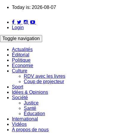
Skip
Today is:
2026-08-07
to
main
content
Login
Toggle navigation
Actualités
Éditorial
Main
Politique
navigation
Economie
Culture
RDV avec les livres
Coup de projecteur
Sport
Idées & Opinions
Société
Justice
Santé
Éducation
International
Vidéos
A propos de nous