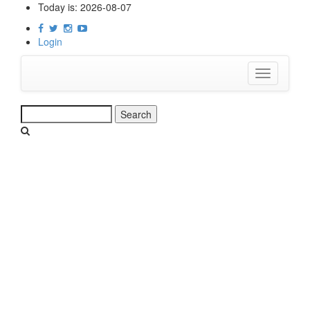
Skip
Today is:
2026-08-07
to
main
Login
content
Toggle
navigation
Search