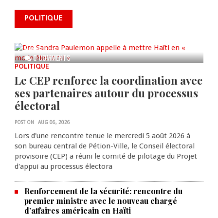
Dre Sandra Paulemon appelle à
mettre Haïti en « mode électoral
POLITIQUE
» à travers une vaste campagne
nationale de sensibilisation
AUG 06, 2026
0 COMMENTS
POLITIQUE
Le CEP renforce la coordination avec
ses partenaires autour du processus
électoral
POST ON
AUG 06, 2026
Lors d'une rencontre tenue le mercredi 5 août 2026 à
son bureau central de Pétion-Ville, le Conseil électoral
provisoire (CEP) a réuni le comité de pilotage du Projet
d'appui au processus électora
Renforcement de la sécurité: rencontre du
premier ministre avec le nouveau chargé
d’affaires américain en Haïti