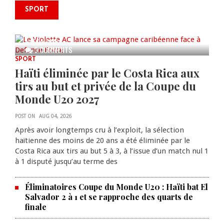
SPORT
Le Violette AC lance sa campagne
caribéenne face à Defence Force
AUG 04, 2026
0 COMMENTS
SPORT
Haïti éliminée par le Costa Rica aux
tirs au but et privée de la Coupe du
Monde U20 2027
POST ON
AUG 04, 2026
Après avoir longtemps cru à l’exploit, la sélection
haïtienne des moins de 20 ans a été éliminée par le
Costa Rica aux tirs au but 5 à 3, à l’issue d’un match nul 1
à 1 disputé jusqu’au terme des
Éliminatoires Coupe du Monde U20 : Haïti bat El
Salvador 2 à 1 et se rapproche des quarts de
finale