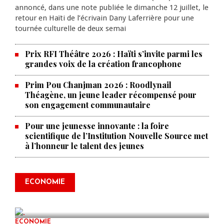
annoncé, dans une note publiée le dimanche 12 juillet, le
retour en Haïti de l’écrivain Dany Laferrière pour une
tournée culturelle de deux semai
Prix RFI Théâtre 2026 : Haïti s’invite parmi les
grandes voix de la création francophone
Prim Pou Chanjman 2026 : Roodlynail
Théagène, un jeune leader récompensé pour
son engagement communautaire
Pour une jeunesse innovante : la foire
scientifique de l’Institution Nouvelle Source met
à l’honneur le talent des jeunes
Produire le savoir pour
transformer Haïti : BRH lance la
2ᵉ édition de ses Journées
ECONOMIE
scientifiques
JUL 23, 2026
0 COMMENTS
ECONOMIE