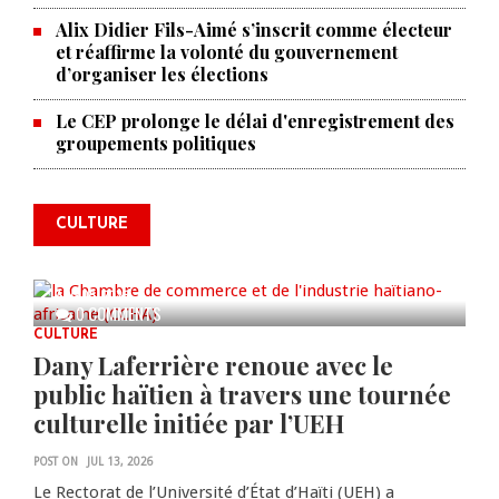
Alix Didier Fils-Aimé s’inscrit comme électeur
et réaffirme la volonté du gouvernement
d’organiser les élections
Le CEP prolonge le délai d'enregistrement des
La Chambre de commerce et de
groupements politiques
l'industrie haïtiano-africaine
annonce des activités pour
commémorer le 235e
CULTURE
anniversaire de la cérémonie du
Bois Caïman
AUG 05, 2026
0 COMMENTS
CULTURE
Dany Laferrière renoue avec le
public haïtien à travers une tournée
culturelle initiée par l’UEH
POST ON
JUL 13, 2026
Le Rectorat de l’Université d’État d’Haïti (UEH) a