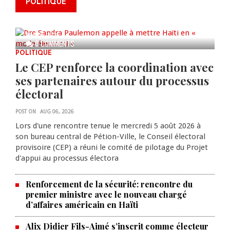
POLITIQUE
» à travers une vaste campagne
nationale de sensibilisation
AUG 06, 2026
0 COMMENTS
POLITIQUE
Le CEP renforce la coordination avec
ses partenaires autour du processus
électoral
POST ON
AUG 06, 2026
Lors d'une rencontre tenue le mercredi 5 août 2026 à
son bureau central de Pétion-Ville, le Conseil électoral
provisoire (CEP) a réuni le comité de pilotage du Projet
d'appui au processus électora
Renforcement de la sécurité: rencontre du
premier ministre avec le nouveau chargé
d’affaires américain en Haïti
Alix Didier Fils-Aimé s’inscrit comme électeur