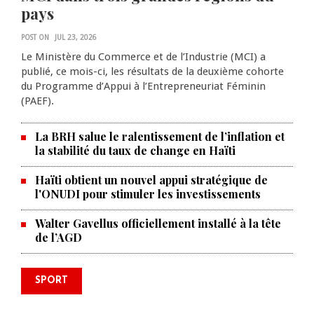
pays
POST ON
JUL 23, 2026
Le Ministère du Commerce et de l’Industrie (MCI) a
publié, ce mois-ci, les résultats de la deuxième cohorte
du Programme d’Appui à l’Entrepreneuriat Féminin
(PAEF).
La BRH salue le ralentissement de l’inflation et
la stabilité du taux de change en Haïti
Haïti obtient un nouvel appui stratégique de
l'ONUDI pour stimuler les investissements
Walter Gavellus officiellement installé à la tête
de l’AGD
SPORT
Le Violette AC lance sa campagne
caribéenne face à Defence Force