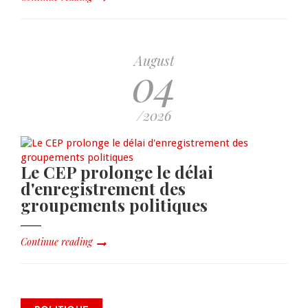
August
04
/2026
Le CEP prolonge le délai
d'enregistrement des
groupements politiques
Continue reading
Dre Sandra Paulemon appelle à
mettre Haïti en « mode électoral