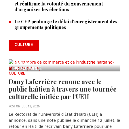
et réaffirme la volonté du gouvernement
d’organiser les élections
La Chambre de commerce et de
Le CEP prolonge le délai d'enregistrement des
groupements politiques
l'industrie haïtiano-africaine
annonce des activités pour
commémorer le 235e
CULTURE
anniversaire de la cérémonie du
Bois Caïman
AUG 05, 2026
0 COMMENTS
CULTURE
Dany Laferrière renoue avec le
public haïtien à travers une tournée
culturelle initiée par l’UEH
POST ON
JUL 13, 2026
Le Rectorat de l’Université d’État d’Haïti (UEH) a
annoncé, dans une note publiée le dimanche 12 juillet, le
retour en Haïti de l’écrivain Dany Laferrière pour une