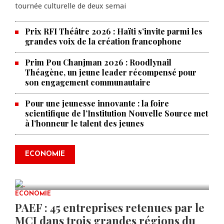
tournée culturelle de deux semai
Prix RFI Théâtre 2026 : Haïti s’invite parmi les
grandes voix de la création francophone
Prim Pou Chanjman 2026 : Roodlynail
Théagène, un jeune leader récompensé pour
son engagement communautaire
Pour une jeunesse innovante : la foire
scientifique de l’Institution Nouvelle Source met
à l’honneur le talent des jeunes
Produire le savoir pour
transformer Haïti : BRH lance la
2ᵉ édition de ses Journées
ECONOMIE
scientifiques
JUL 23, 2026
0 COMMENTS
ECONOMIE
PAEF : 45 entreprises retenues par le
MCI dans trois grandes régions du