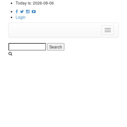
Skip
Today is:
2026-08-06
to
main
Login
content
Toggle
navigation
Search