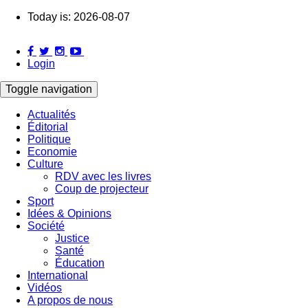
Skip
Today is:
2026-08-07
to
main
content
Login
Toggle navigation
Actualités
Éditorial
Main
Politique
navigation
Economie
Culture
RDV avec les livres
Coup de projecteur
Sport
Idées & Opinions
Société
Justice
Santé
Éducation
International
Vidéos
A propos de nous