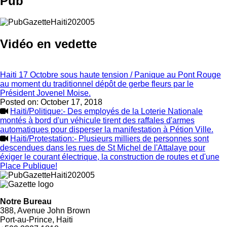
Pub
Vidéo en vedette
Haiti 17 Octobre sous haute tension / Panique au Pont Rouge
au moment du traditionnel dépôt de gerbe fleurs par le
Président Jovenel Moise.
Posted on:
October 17, 2018
Haiti/Politique:- Des employés de la Loterie Nationale
montés à bord d'un véhicule tirent des raffales d'armes
automatiques pour disperser la manifestation à Pétion Ville.
Haiti/Protestation:- Plusieurs milliers de personnes sont
descendues dans les rues de St Michel de l'Attalaye pour
éxiger le courant électrique, la construction de routes et d'une
Place Publique!
Notre Bureau
388, Avenue John Brown
Port-au-Prince, Haiti