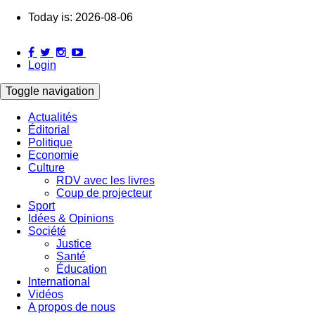
Skip
Today is:
2026-08-06
to
main
content
Login
Toggle navigation
Actualités
Éditorial
Main
Politique
navigation
Economie
Culture
RDV avec les livres
Coup de projecteur
Sport
Idées & Opinions
Société
Justice
Santé
Éducation
International
Vidéos
A propos de nous