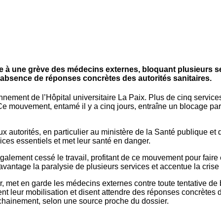
roie à une grève des médecins externes, bloquant plusieurs 
l’absence de réponses concrètes des autorités sanitaires.
nement de l’Hôpital universitaire La Paix. Plus de cinq service
. Ce mouvement, entamé il y a cinq jours, entraîne un blocage pa
ux autorités, en particulier au ministère de la Santé publique 
ices essentiels et met leur santé en danger.
alement cessé le travail, profitant de ce mouvement pour faire e
antage la paralysie de plusieurs services et accentue la crise so
s Jr, met en garde les médecins externes contre toute tentative 
t leur mobilisation et disent attendre des réponses concrètes du
ochainement, selon une source proche du dossier.