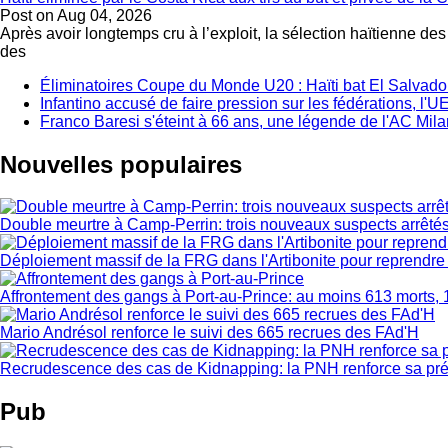
Post on
Aug 04, 2026
Après avoir longtemps cru à l’exploit, la sélection haïtienne de
des
Éliminatoires Coupe du Monde U20 : Haïti bat El Salvador 
Infantino accusé de faire pression sur les fédérations, l
Franco Baresi s'éteint à 66 ans, une légende de l'AC Mila
Nouvelles populaires
Double meurtre à Camp-Perrin: trois nouveaux suspects arrêté
Déploiement massif de la FRG dans l'Artibonite pour reprendre le
Affrontement des gangs à Port-au-Prince: au moins 613 morts, 
Mario Andrésol renforce le suivi des 665 recrues des FAd'H
Recrudescence des cas de Kidnapping: la PNH renforce sa pr
Pub