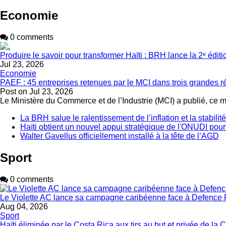
Economie
0 comments
Produire le savoir pour transformer Haïti : BRH lance la 2ᵉ édit
Jul 23, 2026
Economie
PAEF : 45 entreprises retenues par le MCI dans trois grandes 
Post on
Jul 23, 2026
Le Ministère du Commerce et de l’Industrie (MCI) a publié, ce 
La BRH salue le ralentissement de l’inflation et la stabili
Haïti obtient un nouvel appui stratégique de l'ONUDI pour
Walter Gavellus officiellement installé à la tête de l’AGD
Sport
0 comments
Le Violette AC lance sa campagne caribéenne face à Defence 
Aug 04, 2026
Sport
Haïti éliminée par le Costa Rica aux tirs au but et privée de 