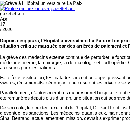
gazettehaiti
April
17
/ 2026
Depuis cinq jours, l’Hôpital universitaire La Paix est en p
situation critique marquée par des arriérés de paiement et 
La grève des médecins externe continue de perturber le fonction
médecine interne, la chirurgie, la dermatologie et l’orthopédie
aux soins pour les patients.
Face à cette situation, les malades lancent un appel pressant a
swen », réclament-ils, dénonçant une crise qui les prive de serv
Parallèlement, d’autres membres du personnel hospitalier ont ég
été rémunérés depuis plus d’un an, une situation qui aggrave dav
De son côté, le directeur exécutif de l’hôpital, Dr Paul Fontilu
d’éventuelles sanctions. Les médecins, quant à eux, maintiennen
Sinal Bertrand, actuellement en mission, devrait s’exprimer pr