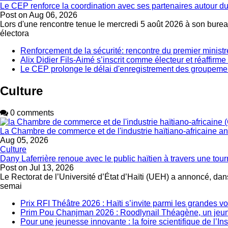
Le CEP renforce la coordination avec ses partenaires autour du
Post on
Aug 06, 2026
Lors d'une rencontre tenue le mercredi 5 août 2026 à son bureau
électora
Renforcement de la sécurité: rencontre du premier ministr
Alix Didier Fils-Aimé s’inscrit comme électeur et réaffirm
Le CEP prolonge le délai d'enregistrement des groupemen
Culture
0 comments
La Chambre de commerce et de l'industrie haïtiano-africaine 
Aug 05, 2026
Culture
Dany Laferrière renoue avec le public haïtien à travers une tour
Post on
Jul 13, 2026
Le Rectorat de l’Université d’État d’Haïti (UEH) a annoncé, dans
semai
Prix RFI Théâtre 2026 : Haïti s’invite parmi les grandes v
Prim Pou Chanjman 2026 : Roodlynail Théagène, un je
Pour une jeunesse innovante : la foire scientifique de l’In