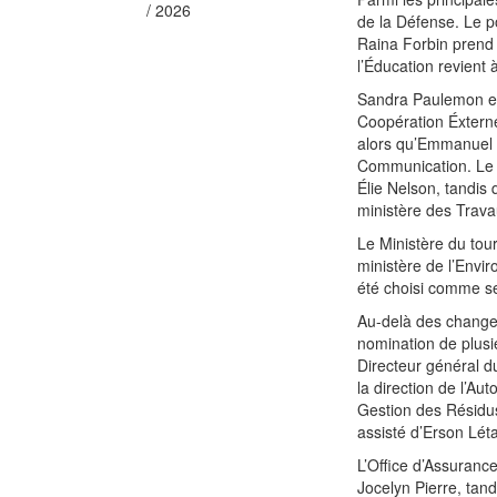
/ 2026
de la Défense. Le p
Raina Forbin prend 
l’Éducation revient
Sandra Paulemon est 
Coopération Éxterne
alors qu’Emmanuel M
Communication. Le m
Élie Nelson, tandis
ministère des Trav
Le Ministère du tour
ministère de l’Envir
été choisi comme se
Au-delà des changem
nomination de plus
Directeur général d
la direction de l’Au
Gestion des Résidu
assisté d’Erson Lét
L’Office d’Assuranc
Jocelyn Pierre, tan