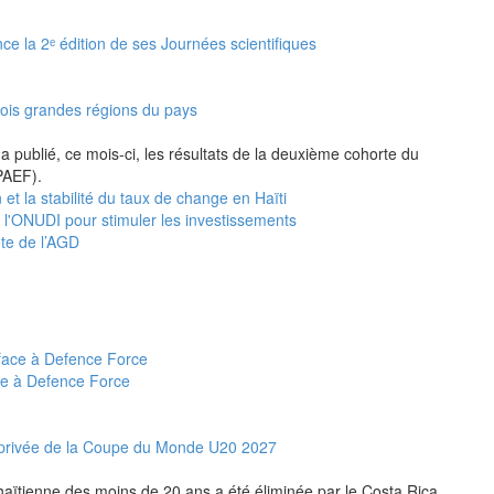
nce la 2ᵉ édition de ses Journées scientifiques
rois grandes régions du pays
a publié, ce mois-ci, les résultats de la deuxième cohorte du
PAEF).
 et la stabilité du taux de change en Haïti
e l'ONUDI pour stimuler les investissements
ête de l’AGD
ce à Defence Force
et privée de la Coupe du Monde U20 2027
n haïtienne des moins de 20 ans a été éliminée par le Costa Rica