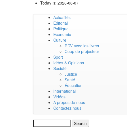
Skip
Today is:
2026-08-07
to
main
Actualités
content
Main
Éditorial
Politique
navigation
Economie
Culture
RDV avec les livres
Coup de projecteur
Sport
Idées & Opinions
Société
Justice
Santé
Éducation
International
Vidéos
A propos de nous
Contactez nous
Search