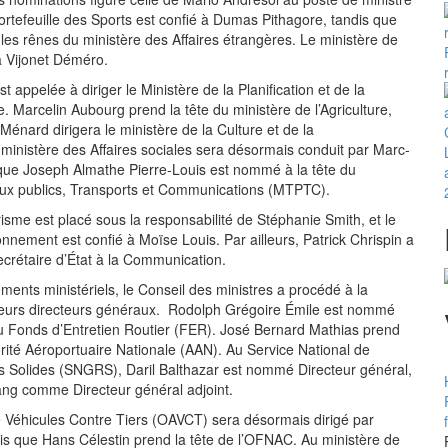
ortefeuille des Sports est confié à Dumas Pithagore, tandis que
les rênes du ministère des Affaires étrangères. Le ministère de
 à Vijonet Déméro.
appelée à diriger le Ministère de la Planification et de la
. Marcelin Aubourg prend la tête du ministère de l’Agriculture,
énard dirigera le ministère de la Culture et de la
inistère des Affaires sociales sera désormais conduit par Marc-
 que Joseph Almathe Pierre-Louis est nommé à la tête du
aux publics, Transports et Communications (MTPTC).
isme est placé sous la responsabilité de Stéphanie Smith, et le
onnement est confié à Moïse Louis. Par ailleurs, Patrick Chrispin a
crétaire d’État à la Communication.
ents ministériels, le Conseil des ministres a procédé à la
ieurs directeurs généraux. Rodolph Grégoire Émile est nommé
u Fonds d’Entretien Routier (FER). José Bernard Mathias prend
torité Aéroportuaire Nationale (AAN). Au Service National de
s Solides (SNGRS), Daril Balthazar est nommé Directeur général,
ang comme Directeur général adjoint.
e Véhicules Contre Tiers (OAVCT) sera désormais dirigé par
dis que Hans Célestin prend la tête de l’OFNAC. Au ministère de