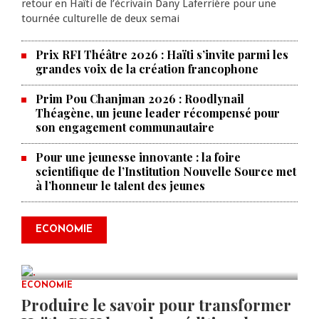
retour en Haïti de l’écrivain Dany Laferrière pour une
tournée culturelle de deux semai
Prix RFI Théâtre 2026 : Haïti s’invite parmi les
grandes voix de la création francophone
Prim Pou Chanjman 2026 : Roodlynail
Théagène, un jeune leader récompensé pour
son engagement communautaire
Pour une jeunesse innovante : la foire
scientifique de l’Institution Nouvelle Source met
à l’honneur le talent des jeunes
Les prix des produits pétroliers
connaissent un nouveau
ECONOMIE
réajustement
AUG 09, 2026
0 COMMENTS
ECONOMIE
Produire le savoir pour transformer