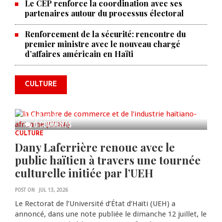
Le CEP renforce la coordination avec ses
partenaires autour du processus électoral
Renforcement de la sécurité: rencontre du
La Chambre de commerce et de
premier ministre avec le nouveau chargé
d’affaires américain en Haïti
l'industrie haïtiano-africaine
annonce des activités pour
commémorer le 235e
CULTURE
anniversaire de la cérémonie du
Bois Caïman
AUG 05, 2026
0 COMMENTS
CULTURE
Dany Laferrière renoue avec le
public haïtien à travers une tournée
culturelle initiée par l’UEH
POST ON
JUL 13, 2026
Le Rectorat de l’Université d’État d’Haïti (UEH) a
annoncé, dans une note publiée le dimanche 12 juillet, le