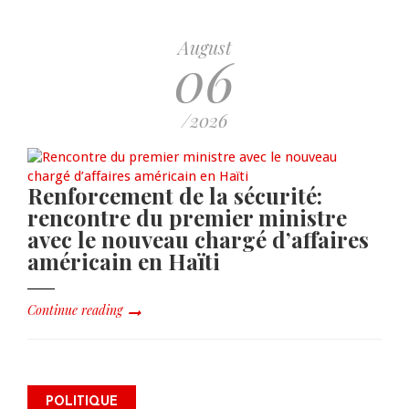
August
06
/2026
Renforcement de la sécurité:
rencontre du premier ministre
avec le nouveau chargé d’affaires
américain en Haïti
Continue reading
James Monazard s’inscrit comme
POLITIQUE