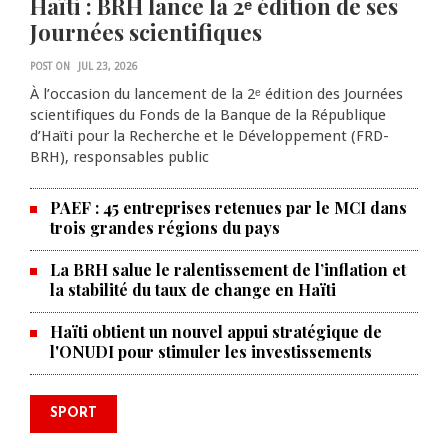
Haïti : BRH lance la 2ᵉ édition de ses
Journées scientifiques
POST ON
JUL 23, 2026
À l’occasion du lancement de la 2ᵉ édition des Journées
scientifiques du Fonds de la Banque de la République
d’Haïti pour la Recherche et le Développement (FRD-
BRH), responsables public
PAEF : 45 entreprises retenues par le MCI dans
trois grandes régions du pays
La BRH salue le ralentissement de l’inflation et
la stabilité du taux de change en Haïti
Haïti obtient un nouvel appui stratégique de
l'ONUDI pour stimuler les investissements
Le père de la légende argentine
SPORT
Lionel Messi est décédé à 68 ans