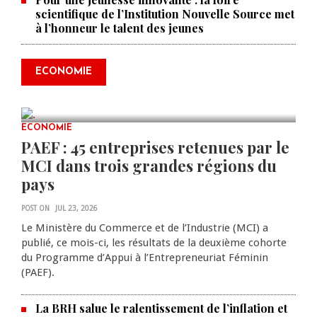
scientifique de l’Institution Nouvelle Source met
à l’honneur le talent des jeunes
Produire le savoir pour
transformer Haïti : BRH lance la
2ᵉ édition de ses Journées
ECONOMIE
scientifiques
JUL 23, 2026
0 COMMENTS
ECONOMIE
PAEF : 45 entreprises retenues par le
MCI dans trois grandes régions du
pays
POST ON
JUL 23, 2026
Le Ministère du Commerce et de l’Industrie (MCI) a
publié, ce mois-ci, les résultats de la deuxième cohorte
du Programme d’Appui à l’Entrepreneuriat Féminin
(PAEF).
La BRH salue le ralentissement de l’inflation et