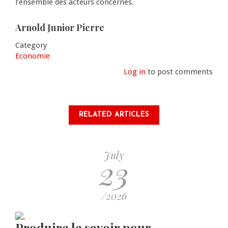
l’ensemble des acteurs concernés.
Arnold Junior Pierre
Category
Economie
Log in
to post comments
RELATED ARTICLES
July
23
/2026
Produire le savoir pour