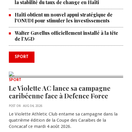
la stabilité du taux de change en Haïti
Haïti obtient un nouvel appui stratégique de
l'ONUDI pour stimuler les investissements
Walter Gavellus officiellement installé à la tête
de l’AGD
Le père de la légende argentine
SPORT
Lionel Messi est décédé à 68 ans
AUG 08, 2026
0 COMMENTS
SPORT
Le Violette AC lance sa campagne
caribéenne face à Defence Force
POST ON
AUG 04, 2026
Le Violette Athletic Club entame sa campagne dans la
quatrième édition de la Coupe des Caraïbes de la
Concacaf ce mardi 4 août 2026.