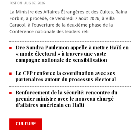
POST ON
AUG 07, 2026
La Ministre des Affaires Étrangères et des Cultes, Raina
Forbin, a procédé, ce vendredi 7 août 2026, à Villa
Caracol, à l'ouverture de la deuxième phase de la
Conférence nationale des leaders reli
Dre Sandra Paulemon appelle à mettre Haïti en
« mode électoral » à travers une vaste
campagne nationale de sensibilisation
Le CEP renforce la coordination avec ses
partenaires autour du processus électoral
Renforcement de la sécurité: rencontre du
La Chambre de commerce et de
premier ministre avec le nouveau chargé
d’affaires américain en Haïti
l'industrie haïtiano-africaine
annonce des activités pour
commémorer le 235e
CULTURE
anniversaire de la cérémonie du
Bois Caïman