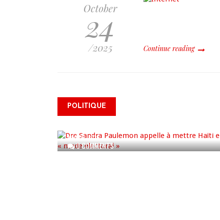
October
24
/2025
Continue reading
Dre Sandra Paulemon appelle
à mettre Haïti en « mode
électoral » à travers une vaste
POLITIQUE
campagne nationale de
sensibilisation
AUG 06, 2026
0 COMMENTS