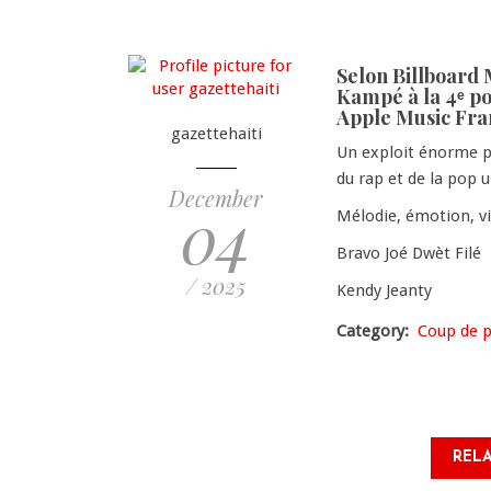
Selon Billboard 
Kampé à la 4ᵉ pos
Apple Music Fra
gazettehaiti
Un exploit énorme po
du rap et de la pop u
December
04
Mélodie, émotion, v
Bravo Joé Dwèt Filé
/ 2025
Kendy Jeanty
Category
Coup de p
RELA