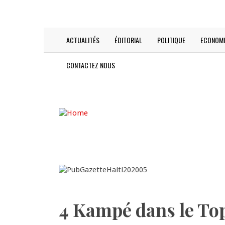
Skip
TODAY IS:
2026-08-07
to
main
content
ACTUALITÉS
ÉDITORIAL
POLITIQUE
ECONOMI
Main
navigation
CONTACTEZ NOUS
4 Kampé dans le Top