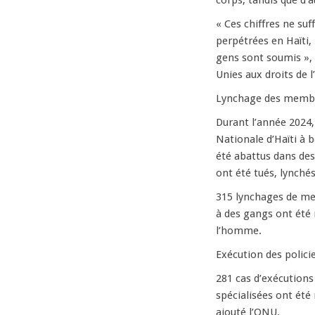
corps, tandis que d’a
« Ces chiffres ne su
perpétrées en Haïti, 
gens sont soumis », 
Unies aux droits de
Lynchage des memb
Durant l’année 2024,
Nationale d’Haïti à 
été abattus dans des 
ont été tués, lynché
315 lynchages de m
à des gangs ont été
l’homme.
Exécution des polici
281 cas d’exécution
spécialisées ont été 
ajouté l’ONU.