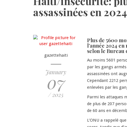
Haïti/insécurité: p
assassinées en 2024
Plus de 5600 mor
l’année 2024 en 
selon le Bureau 
gazettehaiti
Au moins 5601 person
par les gangs armés 
January
07
assassinées ont augm
Cependant 2212 pers
enlevées par les ga
/ 2025
Parmi les attaques m
de plus de 207 perso
de 60 ans en décemb
L’ONU a rappelé que 