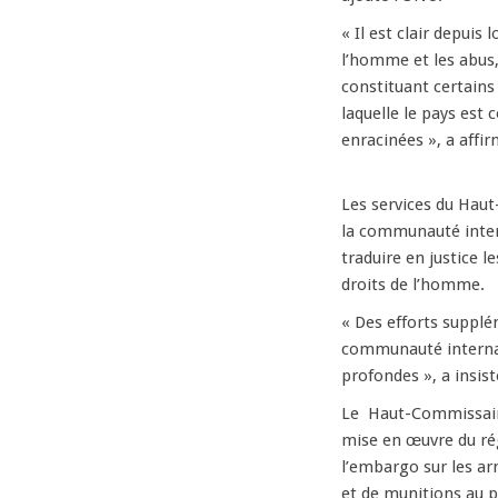
« Il est clair depuis
l’homme et les abus, 
constituant certains
laquelle le pays est 
enracinées », a affi
Les services du Hau
la communauté inter
traduire en justice l
droits de l’homme.
« Des efforts supplém
communauté internat
profondes », a insist
Le Haut-Commissaire
mise en œuvre du rég
l’embargo sur les ar
et de munitions au p