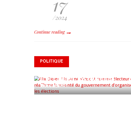
17
/2024
Continue reading
Alix Didier Fils-Aimé s’inscrit
POLITIQUE
comme électeur et réaffirme
la volonté du gouvernement
d’organiser les élections
0 COMMENTS
AUG 04, 2026