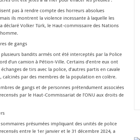
utres ont été jetés à la mer pour effacer les preuves .
ffisent pas à rendre compte des horreurs absolues
mais ils montrent la violence incessante à laquelle les
a déclaré Volker Türk, le Haut-commissaire des Nations
 l’homme.
res de gangs
 plusieurs bandits armés ont été interceptés par la Police
bord d’un camion à Pétion-Ville. Certains d’entre eux ont
échanges de tirs avec la police, d’autres partis en cavale
s, calcinés par des membres de la population en colère.
embres de gangs et de personnes prétendument associées
 recensés par le Haut-Commissariat de l’ONU aux droits de
ers
s sommaires présumées impliquant des unités de police
recensés entre le 1er janvier et le 31 décembre 2024, a