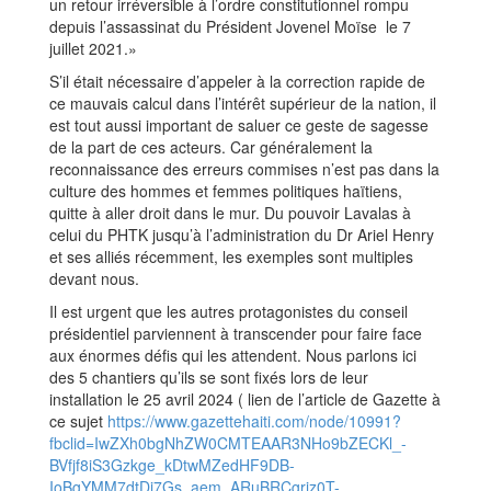
un retour irréversible à l’ordre constitutionnel rompu
depuis l’assassinat du Président Jovenel Moïse le 7
juillet 2021.»
S’il était nécessaire d’appeler à la correction rapide de
ce mauvais calcul dans l’intérêt supérieur de la nation, il
est tout aussi important de saluer ce geste de sagesse
de la part de ces acteurs. Car généralement la
reconnaissance des erreurs commises n’est pas dans la
culture des hommes et femmes politiques haïtiens,
quitte à aller droit dans le mur. Du pouvoir Lavalas à
celui du PHTK jusqu’à l’administration du Dr Ariel Henry
et ses alliés récemment, les exemples sont multiples
devant nous.
Il est urgent que les autres protagonistes du conseil
présidentiel parviennent à transcender pour faire face
aux énormes défis qui les attendent. Nous parlons ici
des 5 chantiers qu’ils se sont fixés lors de leur
installation le 25 avril 2024 ( lien de l’article de Gazette à
ce sujet
https://www.gazettehaiti.com/node/10991?
fbclid=IwZXh0bgNhZW0CMTEAAR3NHo9bZECKl_-
BVfjf8iS3Gzkge_kDtwMZedHF9DB-
IoBgYMM7dtDj7Gs_aem_ARuBRCgrjz0T-