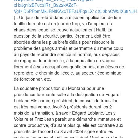
xHxJg1l2BF0c3lR1_B922kAZdT-
VgI7iD5PPbmMkJRNtKAxcTEFaUFq9LX1qXJ0bnCW5IXu8NJH
) . Un jour de retard dans la mise en application de leur
feuille de route est un jour de trop, vu l’ampleur du
chaos dans lequel se trouve actuellement Haïti. La
question de la sécurité, particulièrement, doit être
abordée dans les plus brefs délais pour résoudre le
problème des gangs armés et permettre du même coup
au pays de reprendre son cours normal, aux déplacés
de regagner leur domicile, à la population de vaquer
librement à ses occupations quotidiennes, aux élèves de
reprendre le chemin de l’école, au secteur économique
de fonctionner, etc.
La soudaine proposition du Montana pour une
présidence tournante suite à la désignation de Edgard
Leblanc Fils comme président du conseil de transition
est très mal venue. Avoir 3 présidents durant les 21
mois de la transition, à savoir Edgard Leblanc, Lesly
Voltaire et Fritz Jean paraît une démarche immature et
contre-productive, d’autant plus qu’elle est contraire aux
prescrits de l'accord du 3 avril 2024 signé entre les
secteurs composant ledit conseil, dont Montana exige le