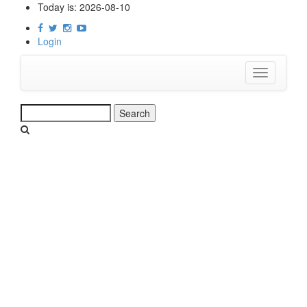
Skip
Today is:
2026-08-10
to
main
Login
content
Toggle
navigation
Search