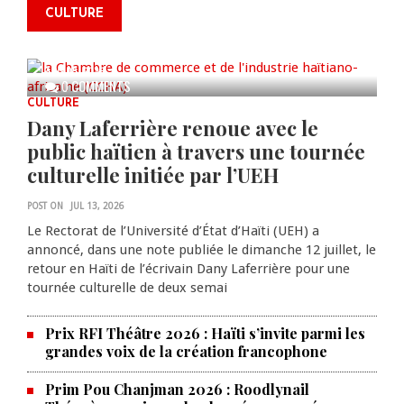
commémorer le 235e
CULTURE
anniversaire de la cérémonie du
Bois Caïman
AUG 05, 2026
0 COMMENTS
CULTURE
Dany Laferrière renoue avec le
public haïtien à travers une tournée
culturelle initiée par l’UEH
POST ON
JUL 13, 2026
Le Rectorat de l’Université d’État d’Haïti (UEH) a
annoncé, dans une note publiée le dimanche 12 juillet, le
retour en Haïti de l’écrivain Dany Laferrière pour une
tournée culturelle de deux semai
Prix RFI Théâtre 2026 : Haïti s’invite parmi les
grandes voix de la création francophone
Prim Pou Chanjman 2026 : Roodlynail