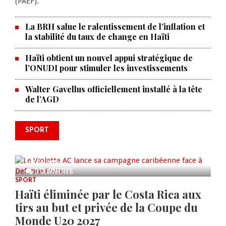
(PAEF).
La BRH salue le ralentissement de l’inflation et
la stabilité du taux de change en Haïti
Haïti obtient un nouvel appui stratégique de
l'ONUDI pour stimuler les investissements
Walter Gavellus officiellement installé à la tête
de l’AGD
SPORT
Le Violette AC lance sa campagne
caribéenne face à Defence Force
AUG 04, 2026
0 COMMENTS
SPORT
Haïti éliminée par le Costa Rica aux
tirs au but et privée de la Coupe du
Monde U20 2027