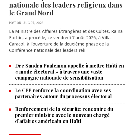
nationale des leaders religieux dans
le Grand Nord
POST ON
AUG 07, 2026
La Ministre des Affaires Étrangères et des Cultes, Raina
Forbin, a procédé, ce vendredi 7 août 2026, à Villa
Caracol, à l'ouverture de la deuxième phase de la
Conférence nationale des leaders reli
Dre Sandra Paulemon appelle à mettre Haïti en
« mode électoral » à travers une vaste
campagne nationale de sensibilisation
Le CEP renforce la coordination avec ses
partenaires autour du processus électoral
Renforcement de la sécurité: rencontre du
La Chambre de commerce et de
premier ministre avec le nouveau chargé
d’affaires américain en Haïti
l'industrie haïtiano-africaine
annonce des activités pour