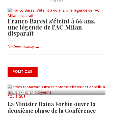
/2026
Franco Baresi s'éteint à 66 ans,
une légende de l'AC Milan
disparaît
Continue reading
James Monazard s’inscrit comme
POLITIQUE
électeur et appelle à la
mobilisation citoyenne
AUG 07, 2026
0 COMMENTS
POLITIQUE
La Ministre Raina Forbin ouvre la
deuxième phase de la Conférence