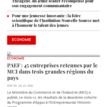
Théagène, un jeune leader récompensé pour
son engagement communautaire
Pour une jeunesse innovante : la foire
scientifique de l’Institution Nouvelle Source met
à l’honneur le talent des jeunes
Produire le savoir pour
transformer Haïti : BRH lance la
2ᵉ édition de ses Journées
ECONOMIE
scientifiques
JUL 23, 2026
0 COMMENTS
ECONOMIE
PAEF : 45 entreprises retenues par le
MCI dans trois grandes régions du
pays
POST ON
JUL 23, 2026
Le Ministère du Commerce et de l’Industrie (MCI) a
publié, ce mois-ci, les résultats de la deuxième cohorte
du Programme d’Appui à l’Entrepreneuriat Féminin