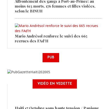
Affrontement des gangs à Port-au-Prince: au
moins 613 morts, 176 femmes et filles violées,
selon le BINUH
Mario Andrésol renforce le suivi des 665
recrues des FAd'H
PUB
VIDÉO EN VEDETTE
Haiti 17 Octobre sous haute tension / Panique