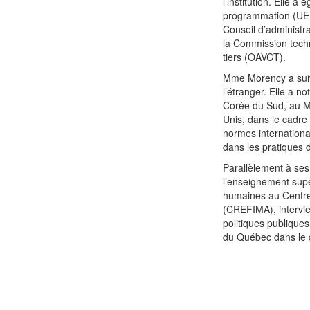
l’institution. Elle a
programmation (UEP
Conseil d’administr
la Commission techn
tiers (OAVCT).
Mme Morency a suivi
l’étranger. Elle a
Corée du Sud, au M
Unis, dans le cadre
normes internationale
dans les pratiques d
Parallèlement à ses
l’enseignement supé
humaines au Centre
(CREFIMA), intervie
politiques publiqu
du Québec dans le d