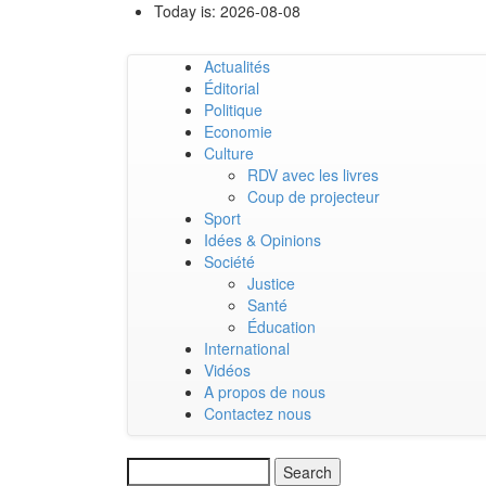
Skip
Today is:
2026-08-08
to
main
Actualités
content
Main
Éditorial
Politique
navigation
Economie
Culture
RDV avec les livres
Coup de projecteur
Sport
Idées & Opinions
Société
Justice
Santé
Éducation
International
Vidéos
A propos de nous
Contactez nous
Search