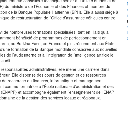
 également été conseillère technique senior à l’Unité d’études et de
) du ministère de l’Économie et des Finances et membre du
ation de la Banque Populaire Haïtienne (BPH). Elle a aussi siégé à
ique de restructuration de l’Office d’assurance véhicules contre
 de nombreuses formations spécialisées, tant en Haïti qu’à
 notamment bénéficié de programmes de perfectionnement en
aroc, au Burkina Faso, en France et plus récemment aux États-
 d’une formation de la Banque mondiale consacrée aux nouvelles
s de l’audit interne et à l’intégration de l’intelligence artificielle
’audit.
 responsabilités administratives, elle mène une carrière dans
rieur. Elle dispense des cours de gestion et de ressources
 de recherche en finances, informatique et management
nt comme formatrice à l’École nationale d’administration et des
es (ENAPP) et accompagne également l’enseignement de l’ENAP
omaine de la gestion des services locaux et régionaux.