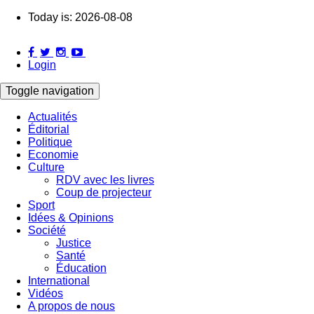
Skip
Today is:
2026-08-08
to
main
content
Login
Toggle navigation
Actualités
Éditorial
Main
Politique
navigation
Economie
Culture
RDV avec les livres
Coup de projecteur
Sport
Idées & Opinions
Société
Justice
Santé
Éducation
International
Vidéos
A propos de nous