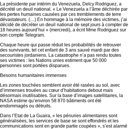
La présidente par intérim du Venezuela, Delcy Rodriguez, a
décrété un deuil national. « Le Venezuela a l’âme déchirée par
les pertes humaines causées par ces tremblements de terre
dévastateurs. (…) En hommage à la mémoire des victimes, j’ai
décidé de décréter un deuil national de sept jours à compter de
18 heures aujourd’hui » (mercredi), a écrit Mme Rodriguez sur
son compte Telegram.
Chaque heure qui passe réduit les probabilités de retrouver
des survivants, tel cet enfant de 3 ans sauvé mardi par des
secouristes jordaniens. La catastrophe n’a pas rendu toutes
ses victimes : les Nations unies estiment que 50 000
personnes sont portées disparues.
Besoins humanitaires immenses
Les zones touchées semblent avoir été rasées au sol, avec
d’immenses trouées au cœur d’habitations debout mais
désormais inutilisables. Sur la base d’images satellitaires, la
NASA estime qu’environ 58 870 bâtiments ont été
endommagés ou détruits.
Dans l’Etat de La Guaira, « les pénuries alimentaires sont
généralisées, les services de base se sont effondrés et les
communications sont en grande partie coupées », s’est alarmé