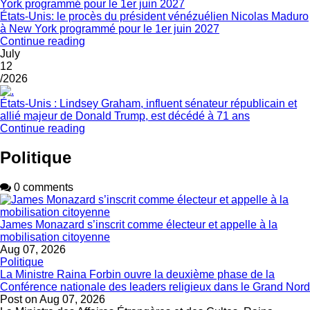
États-Unis: le procès du président vénézuélien Nicolas Maduro
à New York programmé pour le 1er juin 2027
Continue reading
July
12
/2026
États-Unis : Lindsey Graham, influent sénateur républicain et
allié majeur de Donald Trump, est décédé à 71 ans
Continue reading
Politique
0 comments
James Monazard s’inscrit comme électeur et appelle à la
mobilisation citoyenne
Aug 07, 2026
Politique
La Ministre Raina Forbin ouvre la deuxième phase de la
Conférence nationale des leaders religieux dans le Grand Nord
Post on
Aug 07, 2026