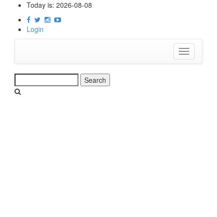
Skip
Today is:
2026-08-08
to
main
Login
content
Toggle
navigation
Search