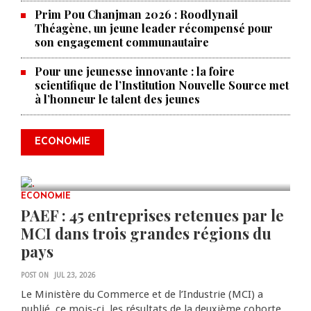
Prim Pou Chanjman 2026 : Roodlynail
Théagène, un jeune leader récompensé pour
son engagement communautaire
Pour une jeunesse innovante : la foire
scientifique de l’Institution Nouvelle Source met
à l’honneur le talent des jeunes
Produire le savoir pour
transformer Haïti : BRH lance la
2ᵉ édition de ses Journées
ECONOMIE
scientifiques
JUL 23, 2026
0 COMMENTS
ECONOMIE
PAEF : 45 entreprises retenues par le
MCI dans trois grandes régions du
pays
POST ON
JUL 23, 2026
Le Ministère du Commerce et de l’Industrie (MCI) a
publié, ce mois-ci, les résultats de la deuxième cohorte