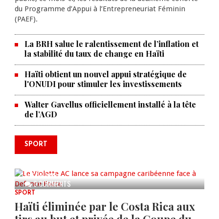
du Programme d’Appui à l’Entrepreneuriat Féminin
(PAEF).
La BRH salue le ralentissement de l’inflation et
la stabilité du taux de change en Haïti
Haïti obtient un nouvel appui stratégique de
l'ONUDI pour stimuler les investissements
Walter Gavellus officiellement installé à la tête
de l’AGD
SPORT
Le Violette AC lance sa campagne
caribéenne face à Defence Force
AUG 04, 2026
0 COMMENTS
SPORT
Haïti éliminée par le Costa Rica aux