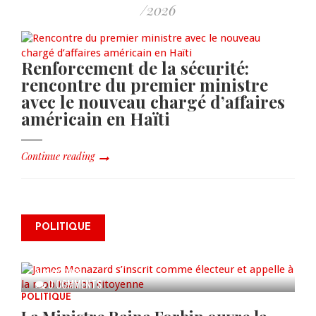
/2026
Renforcement de la sécurité:
rencontre du premier ministre
avec le nouveau chargé d’affaires
américain en Haïti
Continue reading
James Monazard s’inscrit comme
POLITIQUE
électeur et appelle à la
mobilisation citoyenne
AUG 07, 2026
0 COMMENTS
POLITIQUE