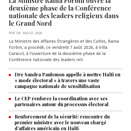
La Ministre Raina Forbin ouvre la
deuxième phase de la Conférence
nationale des leaders religieux dans
le Grand Nord
POST ON
AUG 07, 2026
La Ministre des Affaires Étrangères et des Cultes, Raina
Forbin, a procédé, ce vendredi 7 août 2026, à Villa
Caracol, à l'ouverture de la deuxième phase de la
Conférence nationale des leaders reli
Dre Sandra Paulemon appelle à mettre Haïti en
« mode électoral » à travers une vaste
campagne nationale de sensibilisation
Le CEP renforce la coordination avec ses
partenaires autour du processus électoral
Renforcement de la sécurité: rencontre du
La Chambre de commerce et de
premier ministre avec le nouveau chargé
d’affaires américain en Haïti
l'industrie haïtiano-africaine