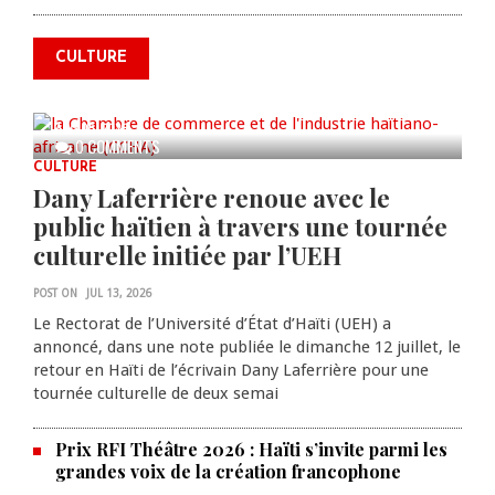
annonce des activités pour
commémorer le 235e
CULTURE
anniversaire de la cérémonie du
Bois Caïman
AUG 05, 2026
0 COMMENTS
CULTURE
Dany Laferrière renoue avec le
public haïtien à travers une tournée
culturelle initiée par l’UEH
POST ON
JUL 13, 2026
Le Rectorat de l’Université d’État d’Haïti (UEH) a
annoncé, dans une note publiée le dimanche 12 juillet, le
retour en Haïti de l’écrivain Dany Laferrière pour une
tournée culturelle de deux semai
Prix RFI Théâtre 2026 : Haïti s’invite parmi les
grandes voix de la création francophone