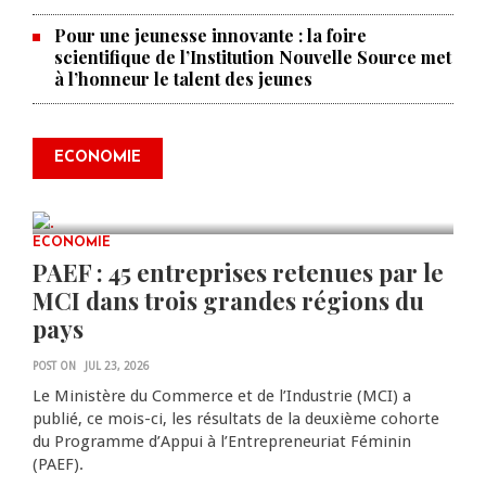
Pour une jeunesse innovante : la foire
scientifique de l’Institution Nouvelle Source met
à l’honneur le talent des jeunes
Produire le savoir pour
transformer Haïti : BRH lance la
2ᵉ édition de ses Journées
ECONOMIE
scientifiques
JUL 23, 2026
0 COMMENTS
ECONOMIE
PAEF : 45 entreprises retenues par le
MCI dans trois grandes régions du
pays
POST ON
JUL 23, 2026
Le Ministère du Commerce et de l’Industrie (MCI) a
publié, ce mois-ci, les résultats de la deuxième cohorte
du Programme d’Appui à l’Entrepreneuriat Féminin
(PAEF).