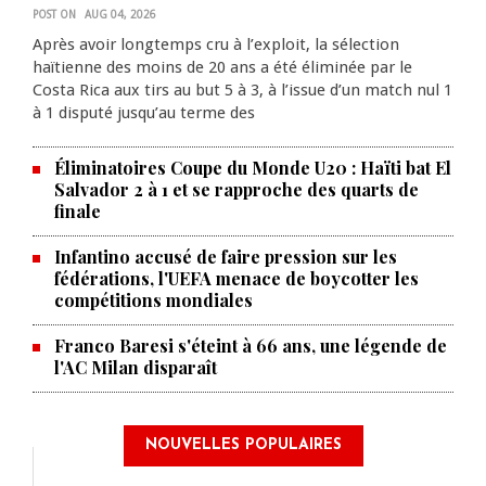
POST ON
AUG 04, 2026
Après avoir longtemps cru à l’exploit, la sélection
haïtienne des moins de 20 ans a été éliminée par le
Costa Rica aux tirs au but 5 à 3, à l’issue d’un match nul 1
à 1 disputé jusqu’au terme des
Éliminatoires Coupe du Monde U20 : Haïti bat El
Salvador 2 à 1 et se rapproche des quarts de
finale
Infantino accusé de faire pression sur les
fédérations, l'UEFA menace de boycotter les
compétitions mondiales
Franco Baresi s'éteint à 66 ans, une légende de
l'AC Milan disparaît
NOUVELLES POPULAIRES