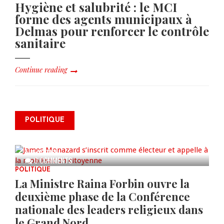
Hygiène et salubrité : le MCI
forme des agents municipaux à
Delmas pour renforcer le contrôle
sanitaire
Continue reading
James Monazard s’inscrit comme
POLITIQUE
électeur et appelle à la
mobilisation citoyenne
AUG 07, 2026
0 COMMENTS
POLITIQUE
La Ministre Raina Forbin ouvre la
deuxième phase de la Conférence
nationale des leaders religieux dans
le Grand Nord