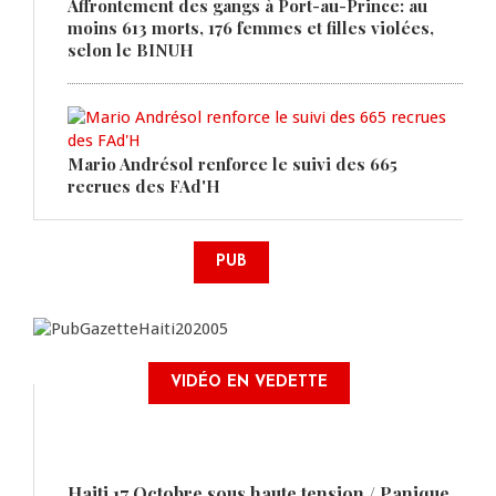
Affrontement des gangs à Port-au-Prince: au
moins 613 morts, 176 femmes et filles violées,
selon le BINUH
Mario Andrésol renforce le suivi des 665
recrues des FAd'H
PUB
VIDÉO EN VEDETTE
Haiti 17 Octobre sous haute tension / Panique