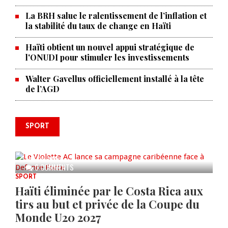
La BRH salue le ralentissement de l’inflation et
la stabilité du taux de change en Haïti
Haïti obtient un nouvel appui stratégique de
l'ONUDI pour stimuler les investissements
Walter Gavellus officiellement installé à la tête
de l’AGD
SPORT
Le Violette AC lance sa campagne
caribéenne face à Defence Force
AUG 04, 2026
0 COMMENTS
SPORT
Haïti éliminée par le Costa Rica aux
tirs au but et privée de la Coupe du
Monde U20 2027