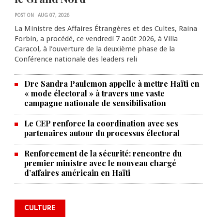
POST ON
AUG 07, 2026
La Ministre des Affaires Étrangères et des Cultes, Raina
Forbin, a procédé, ce vendredi 7 août 2026, à Villa
Caracol, à l'ouverture de la deuxième phase de la
Conférence nationale des leaders reli
Dre Sandra Paulemon appelle à mettre Haïti en
« mode électoral » à travers une vaste
campagne nationale de sensibilisation
Le CEP renforce la coordination avec ses
partenaires autour du processus électoral
Renforcement de la sécurité: rencontre du
premier ministre avec le nouveau chargé
La Chambre de commerce et de
d’affaires américain en Haïti
l'industrie haïtiano-africaine
annonce des activités pour
commémorer le 235e
CULTURE
anniversaire de la cérémonie du