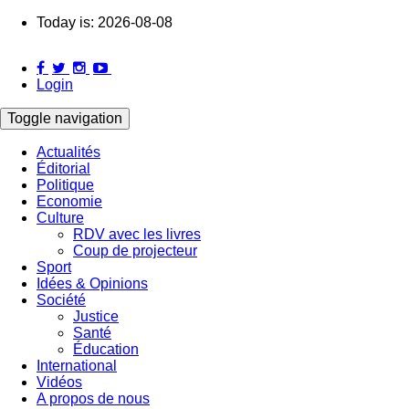
Skip
Today is:
2026-08-08
to
main
content
Login
Toggle navigation
Actualités
Éditorial
Main
Politique
navigation
Economie
Culture
RDV avec les livres
Coup de projecteur
Sport
Idées & Opinions
Société
Justice
Santé
Éducation
International
Vidéos
A propos de nous