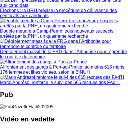
Élections : la BRH précise la procédure de délivrance des
certificats aux candidats
Double meurtre à Camp-Perrin: trois nouveaux suspects
arrêtés par la PNH, un quatrième recherché
Déploiement massif de la FRG dans l'Artibonite pour reprendre
le contrôle du territoire
Affrontement des gangs à Port-au-Prince: au moins 613 morts,
176 femmes et filles violées, selon le BINUH
Mario Andrésol renforce le suivi des 665 recrues des FAd'H
Pub
Vidéo en vedette