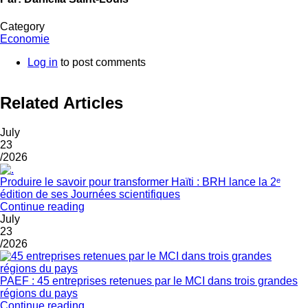
Category
Economie
Log in
to post comments
Related Articles
July
23
/2026
Produire le savoir pour transformer Haïti : BRH lance la 2ᵉ
édition de ses Journées scientifiques
Continue reading
July
23
/2026
PAEF : 45 entreprises retenues par le MCI dans trois grandes
régions du pays
Continue reading