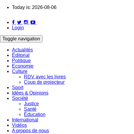
Skip
Today is:
2026-08-06
to
main
content
Login
Toggle navigation
Actualités
Éditorial
Main
Politique
navigation
Economie
Culture
RDV avec les livres
Coup de projecteur
Sport
Idées & Opinions
Société
Justice
Santé
Éducation
International
Vidéos
A propos de nous