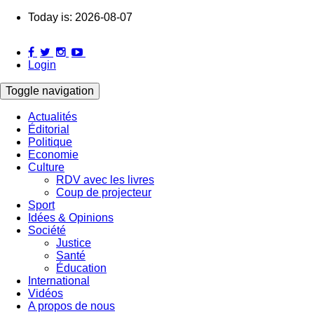
Skip
Today is:
2026-08-07
to
main
content
Login
Toggle navigation
Actualités
Éditorial
Main
Politique
navigation
Economie
Culture
RDV avec les livres
Coup de projecteur
Sport
Idées & Opinions
Société
Justice
Santé
Éducation
International
Vidéos
A propos de nous