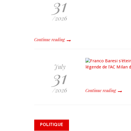
31
/2026
Continue reading
July
31
/2026
Continue reading
Alix Didier Fils-Aimé s’inscrit
POLITIQUE
comme électeur et réaffirme