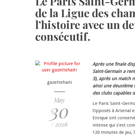
Le Paris Saint-Germ
de la Ligue des cha
l’histoire avec un d
consécutif.
Après une finale dis
Saint-Germain a remp
3), après un match n
gazettehaiti
ainsi une deuxième t
des clubs capables d
May
30
Le Paris Saint-Germai
Opposés à Arsenal e
Enrique ont conserv
/ 2026
intense qui s’est co
120 minutes de jeu, l