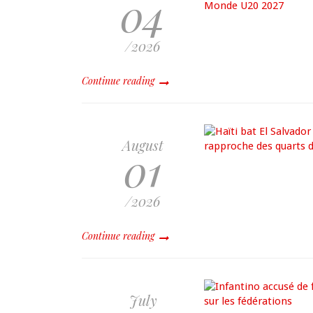
04
/2026
Continue reading
August
01
/2026
Continue reading
July