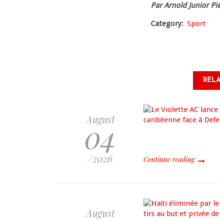
Par Arnold Junior Pi
Category
Sport
RELA
August
04
/2026
Continue reading
August