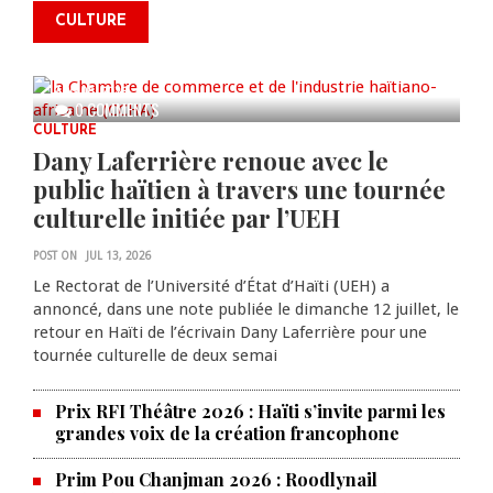
commémorer le 235e
CULTURE
anniversaire de la cérémonie du
Bois Caïman
AUG 05, 2026
0 COMMENTS
CULTURE
Dany Laferrière renoue avec le
public haïtien à travers une tournée
culturelle initiée par l’UEH
POST ON
JUL 13, 2026
Le Rectorat de l’Université d’État d’Haïti (UEH) a
annoncé, dans une note publiée le dimanche 12 juillet, le
retour en Haïti de l’écrivain Dany Laferrière pour une
tournée culturelle de deux semai
Prix RFI Théâtre 2026 : Haïti s’invite parmi les
grandes voix de la création francophone
Prim Pou Chanjman 2026 : Roodlynail