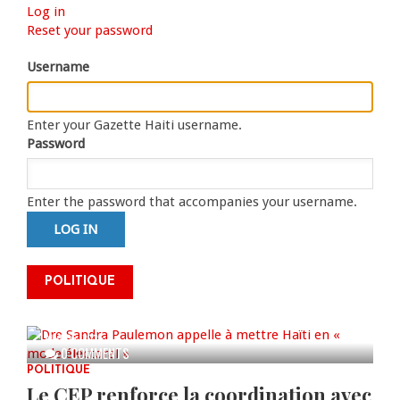
Log in
(active
Primary
Reset your password
tab)
tabs
Username
Enter your Gazette Haiti username.
Password
Enter the password that accompanies your username.
Dre Sandra Paulemon appelle à
mettre Haïti en « mode électoral
POLITIQUE
» à travers une vaste campagne
nationale de sensibilisation
AUG 06, 2026
0 COMMENTS
POLITIQUE
Le CEP renforce la coordination avec