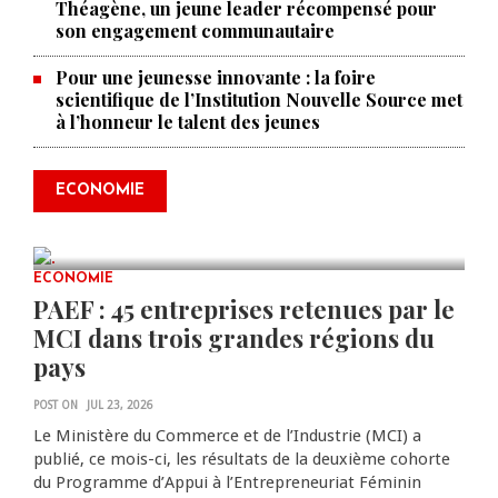
Théagène, un jeune leader récompensé pour
son engagement communautaire
Pour une jeunesse innovante : la foire
scientifique de l’Institution Nouvelle Source met
à l’honneur le talent des jeunes
Produire le savoir pour
transformer Haïti : BRH lance la
2ᵉ édition de ses Journées
ECONOMIE
scientifiques
JUL 23, 2026
0 COMMENTS
ECONOMIE
PAEF : 45 entreprises retenues par le
MCI dans trois grandes régions du
pays
POST ON
JUL 23, 2026
Le Ministère du Commerce et de l’Industrie (MCI) a
publié, ce mois-ci, les résultats de la deuxième cohorte
du Programme d’Appui à l’Entrepreneuriat Féminin