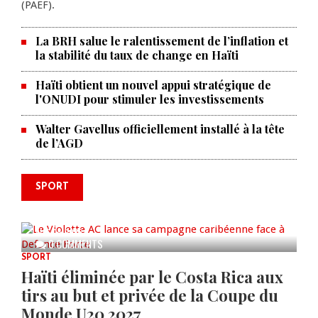
(PAEF).
La BRH salue le ralentissement de l’inflation et
la stabilité du taux de change en Haïti
Haïti obtient un nouvel appui stratégique de
l'ONUDI pour stimuler les investissements
Walter Gavellus officiellement installé à la tête
de l’AGD
SPORT
Le Violette AC lance sa campagne
caribéenne face à Defence Force
AUG 04, 2026
0 COMMENTS
SPORT
Haïti éliminée par le Costa Rica aux
tirs au but et privée de la Coupe du
Monde U20 2027