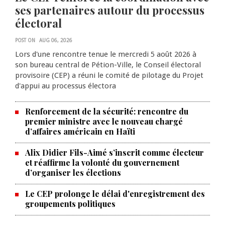
ses partenaires autour du processus
électoral
POST ON
AUG 06, 2026
Lors d'une rencontre tenue le mercredi 5 août 2026 à
son bureau central de Pétion-Ville, le Conseil électoral
provisoire (CEP) a réuni le comité de pilotage du Projet
d'appui au processus électora
Renforcement de la sécurité: rencontre du
premier ministre avec le nouveau chargé
d’affaires américain en Haïti
Alix Didier Fils-Aimé s’inscrit comme électeur
et réaffirme la volonté du gouvernement
d’organiser les élections
La Chambre de commerce et de
Le CEP prolonge le délai d'enregistrement des
groupements politiques
l'industrie haïtiano-africaine
annonce des activités pour