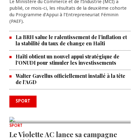
Le Ministère du Commerce et de l’Industrie (MCI) a
publié, ce mois-ci, les résultats de la deuxième cohorte
du Programme d’Appui à l’Entrepreneuriat Féminin
(PAEF).
La BRH salue le ralentissement de l’inflation et
la stabilité du taux de change en Haïti
Haïti obtient un nouvel appui stratégique de
l'ONUDI pour stimuler les investissements
Walter Gavellus officiellement installé à la tête
de l’AGD
Le père de la légende argentine
SPORT
Lionel Messi est décédé à 68 ans
AUG 08, 2026
0 COMMENTS
SPORT
Le Violette AC lance sa campagne