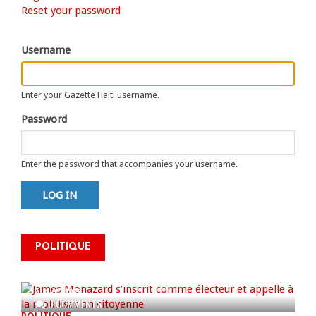
Primary
Reset your password
tab)
tabs
Username
Enter your Gazette Haiti username.
Password
Enter the password that accompanies your username.
James Monazard s’inscrit comme
POLITIQUE
électeur et appelle à la
mobilisation citoyenne
AUG 07, 2026
0 COMMENTS