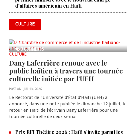
La Chambre de commerce et de
d’affaires américain en Haïti
l'industrie haïtiano-africaine
annonce des activités pour
commémorer le 235e
CULTURE
anniversaire de la cérémonie du
Bois Caïman
AUG 05, 2026
0 COMMENTS
CULTURE
Dany Laferrière renoue avec le
public haïtien à travers une tournée
culturelle initiée par l’UEH
POST ON
JUL 13, 2026
Le Rectorat de l’Université d’État d’Haïti (UEH) a
annoncé, dans une note publiée le dimanche 12 juillet, le
retour en Haïti de l’écrivain Dany Laferrière pour une
tournée culturelle de deux semai
Prix RFI Théâtre 2026 : Haïti s’invite parmi les