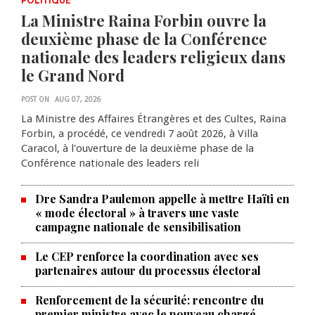
POLITIQUE
La Ministre Raina Forbin ouvre la
deuxième phase de la Conférence
nationale des leaders religieux dans
le Grand Nord
POST ON
AUG 07, 2026
La Ministre des Affaires Étrangères et des Cultes, Raina
Forbin, a procédé, ce vendredi 7 août 2026, à Villa
Caracol, à l'ouverture de la deuxième phase de la
Conférence nationale des leaders reli
Dre Sandra Paulemon appelle à mettre Haïti en
« mode électoral » à travers une vaste
campagne nationale de sensibilisation
Le CEP renforce la coordination avec ses
partenaires autour du processus électoral
Renforcement de la sécurité: rencontre du
premier ministre avec le nouveau chargé