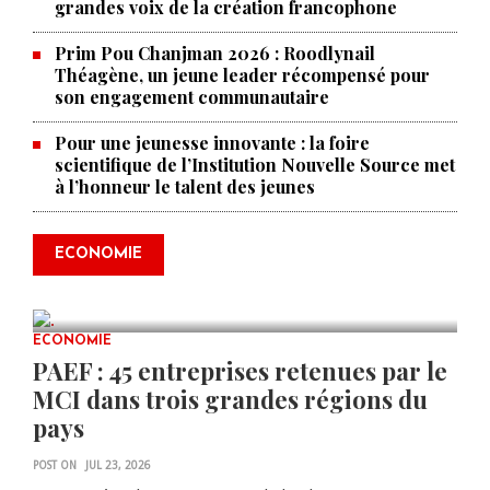
grandes voix de la création francophone
Prim Pou Chanjman 2026 : Roodlynail
Théagène, un jeune leader récompensé pour
son engagement communautaire
Pour une jeunesse innovante : la foire
scientifique de l’Institution Nouvelle Source met
à l’honneur le talent des jeunes
Produire le savoir pour
transformer Haïti : BRH lance la
2ᵉ édition de ses Journées
ECONOMIE
scientifiques
JUL 23, 2026
0 COMMENTS
ECONOMIE
PAEF : 45 entreprises retenues par le
MCI dans trois grandes régions du
pays
POST ON
JUL 23, 2026