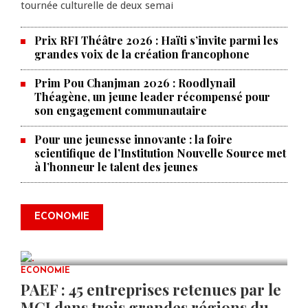
tournée culturelle de deux semai
Prix RFI Théâtre 2026 : Haïti s’invite parmi les
grandes voix de la création francophone
Prim Pou Chanjman 2026 : Roodlynail
Théagène, un jeune leader récompensé pour
son engagement communautaire
Pour une jeunesse innovante : la foire
scientifique de l’Institution Nouvelle Source met
à l’honneur le talent des jeunes
Produire le savoir pour
transformer Haïti : BRH lance la
2ᵉ édition de ses Journées
ECONOMIE
scientifiques
JUL 23, 2026
0 COMMENTS
ECONOMIE
PAEF : 45 entreprises retenues par le
MCI dans trois grandes régions du