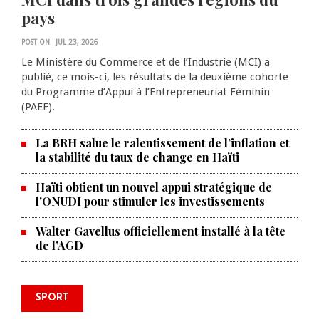
pays
POST ON
JUL 23, 2026
Le Ministère du Commerce et de l’Industrie (MCI) a
publié, ce mois-ci, les résultats de la deuxième cohorte
du Programme d’Appui à l’Entrepreneuriat Féminin
(PAEF).
La BRH salue le ralentissement de l’inflation et
la stabilité du taux de change en Haïti
Haïti obtient un nouvel appui stratégique de
l'ONUDI pour stimuler les investissements
Walter Gavellus officiellement installé à la tête
de l’AGD
SPORT
Le Violette AC lance sa campagne