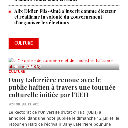
Alix Didier Fils-Aimé s’inscrit comme électeur
et réaffirme la volonté du gouvernement
La Chambre de commerce et de
d’organiser les élections
l'industrie haïtiano-africaine
annonce des activités pour
commémorer le 235e
CULTURE
anniversaire de la cérémonie du
Bois Caïman
AUG 05, 2026
0 COMMENTS
CULTURE
Dany Laferrière renoue avec le
public haïtien à travers une tournée
culturelle initiée par l’UEH
POST ON
JUL 13, 2026
Le Rectorat de l’Université d’État d’Haïti (UEH) a
annoncé, dans une note publiée le dimanche 12 juillet, le
retour en Haïti de l’écrivain Dany Laferrière pour une