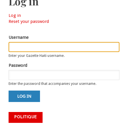
Log in
Log in
(active
Primary
Reset your password
tab)
tabs
Username
Enter your Gazette Haiti username.
Password
Enter the password that accompanies your username.
La Ministre Raina Forbin ouvre
la deuxième phase de la
Conférence nationale des
POLITIQUE
leaders religieux dans le Grand
Nord