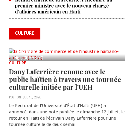
premier ministre avec le nouveau chargé
La Chambre de commerce et de
d’affaires américain en Haïti
l'industrie haïtiano-africaine
annonce des activités pour
commémorer le 235e
CULTURE
anniversaire de la cérémonie du
Bois Caïman
AUG 05, 2026
0 COMMENTS
CULTURE
Dany Laferrière renoue avec le
public haïtien à travers une tournée
culturelle initiée par l’UEH
POST ON
JUL 13, 2026
Le Rectorat de l’Université d’État d’Haïti (UEH) a
annoncé, dans une note publiée le dimanche 12 juillet, le
retour en Haïti de l’écrivain Dany Laferrière pour une
tournée culturelle de deux semai