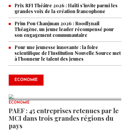
Prix RFI Théâtre 2026 : Haïti s’invite parmi les
grandes voix de la création francophone
Prim Pou Chanjman 2026 : Roodlynail
Théagène, un jeune leader récompensé pour
son engagement communautaire
Pour une jeunesse innovante : la foire
scientifique de l’Institution Nouvelle Source met
à l’honneur le talent des jeunes
Produire le savoir pour
transformer Haïti : BRH lance la
2ᵉ édition de ses Journées
ECONOMIE
scientifiques
JUL 23, 2026
0 COMMENTS
ECONOMIE
PAEF : 45 entreprises retenues par le
MCI dans trois grandes régions du
pays