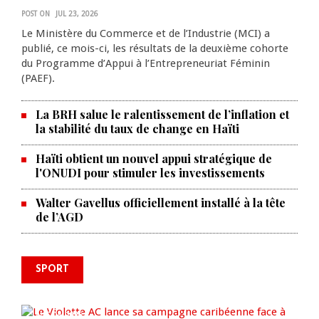
POST ON
JUL 23, 2026
Le Ministère du Commerce et de l’Industrie (MCI) a
publié, ce mois-ci, les résultats de la deuxième cohorte
du Programme d’Appui à l’Entrepreneuriat Féminin
(PAEF).
La BRH salue le ralentissement de l’inflation et
la stabilité du taux de change en Haïti
Haïti obtient un nouvel appui stratégique de
l'ONUDI pour stimuler les investissements
Walter Gavellus officiellement installé à la tête
de l’AGD
SPORT
Le Violette AC lance sa campagne
caribéenne face à Defence Force
AUG 04, 2026