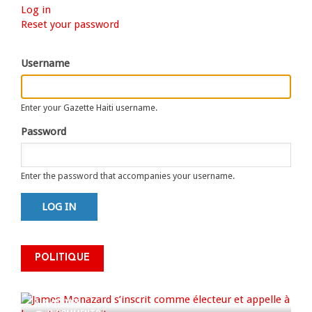
Log in
(active
Primary
Reset your password
tab)
tabs
Username
Enter your Gazette Haiti username.
Password
Enter the password that accompanies your username.
James Monazard s’inscrit comme
POLITIQUE
électeur et appelle à la
mobilisation citoyenne
AUG 07, 2026