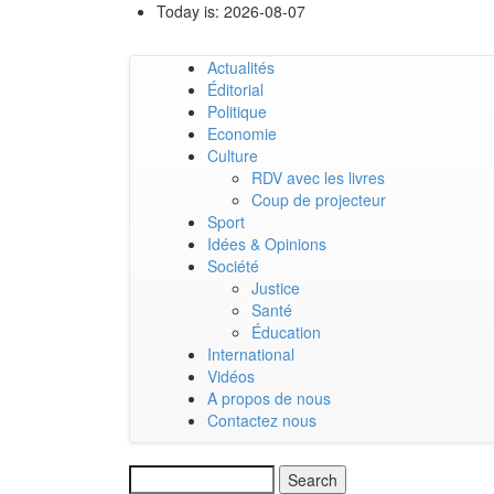
Skip
Today is:
2026-08-07
to
main
Actualités
content
Main
Éditorial
Politique
navigation
Economie
Culture
RDV avec les livres
Coup de projecteur
Sport
Idées & Opinions
Société
Justice
Santé
Éducation
International
Vidéos
A propos de nous
Contactez nous
Search