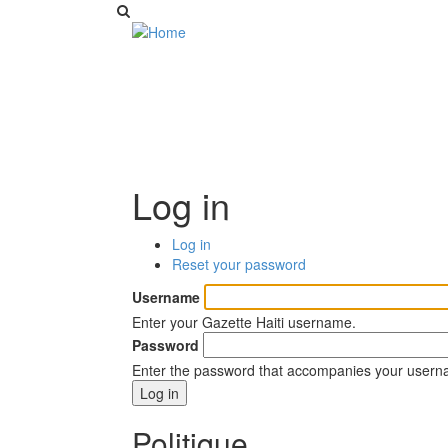
Log in
Log in
(active
Primary
Reset your password
tab)
tabs
Username
Enter your Gazette Haiti username.
Password
Enter the password that accompanies your usern
Politique