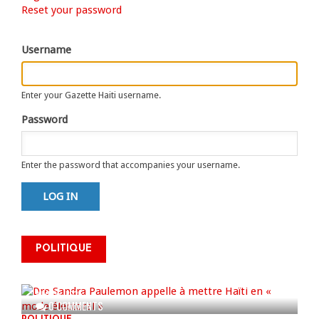
Primary
Reset your password
tab)
tabs
Username
Enter your Gazette Haiti username.
Password
Enter the password that accompanies your username.
Dre Sandra Paulemon appelle à
mettre Haïti en « mode électoral
POLITIQUE
» à travers une vaste campagne
nationale de sensibilisation
AUG 06, 2026
0 COMMENTS