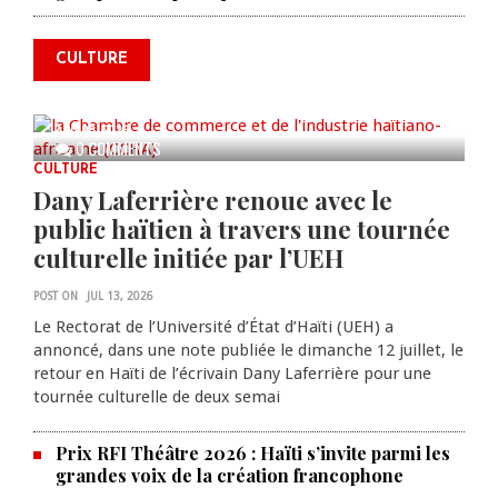
annonce des activités pour
commémorer le 235e
CULTURE
anniversaire de la cérémonie du
Bois Caïman
AUG 05, 2026
0 COMMENTS
CULTURE
Dany Laferrière renoue avec le
public haïtien à travers une tournée
culturelle initiée par l’UEH
POST ON
JUL 13, 2026
Le Rectorat de l’Université d’État d’Haïti (UEH) a
annoncé, dans une note publiée le dimanche 12 juillet, le
retour en Haïti de l’écrivain Dany Laferrière pour une
tournée culturelle de deux semai
Prix RFI Théâtre 2026 : Haïti s’invite parmi les
grandes voix de la création francophone