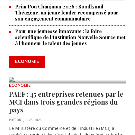
Prim Pou Chanjman 2026 : Roodlynail
Théagène, un jeune leader récompensé pour
son engagement communautaire
Pour une jeunesse innovante : la foire
scientifique de l’Institution Nouvelle Source met
à l’honneur le talent des jeunes
Produire le savoir pour
transformer Haïti : BRH lance la
2ᵉ édition de ses Journées
ECONOMIE
scientifiques
JUL 23, 2026
0 COMMENTS
ECONOMIE
PAEF : 45 entreprises retenues par le
MCI dans trois grandes régions du
pays
POST ON
JUL 23, 2026
Le Ministère du Commerce et de l’Industrie (MCI) a
publié, ce mois-ci, les résultats de la deuxième cohorte