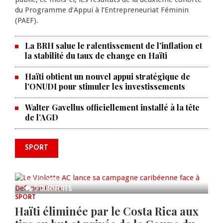
du Programme d’Appui à l’Entrepreneuriat Féminin
(PAEF).
La BRH salue le ralentissement de l’inflation et
la stabilité du taux de change en Haïti
Haïti obtient un nouvel appui stratégique de
l'ONUDI pour stimuler les investissements
Walter Gavellus officiellement installé à la tête
de l’AGD
SPORT
Le Violette AC lance sa campagne
caribéenne face à Defence Force
AUG 04, 2026
0 COMMENTS
SPORT
Haïti éliminée par le Costa Rica aux