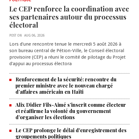
POLITIQUE
Le CEP renforce la coordination avec
ses partenaires autour du processus
électoral
POST ON
AUG 06, 2026
Lors d'une rencontre tenue le mercredi 5 août 2026 à
son bureau central de Pétion-Ville, le Conseil électoral
provisoire (CEP) a réuni le comité de pilotage du Projet
d'appui au processus électora
Renforcement de la sécurité: rencontre du
premier ministre avec le nouveau chargé
d’affaires américain en Haïti
Alix Didier Fils-Aimé s’inscrit comme électeur
et réaffirme la volonté du gouvernement
d’organiser les élections
La Chambre de commerce et de
Le CEP prolonge le délai d'enregistrement des
groupements politiques
l'industrie haïtiano-africaine