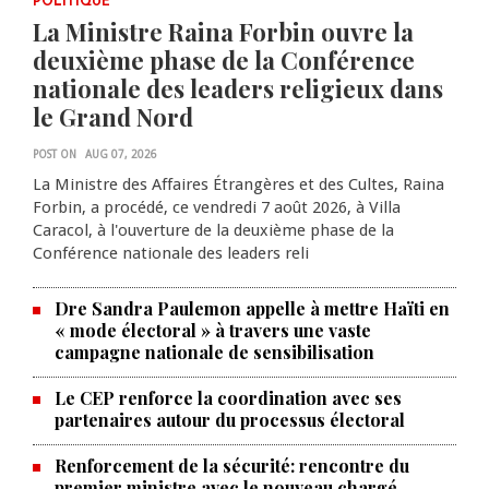
POLITIQUE
La Ministre Raina Forbin ouvre la
deuxième phase de la Conférence
nationale des leaders religieux dans
le Grand Nord
POST ON
AUG 07, 2026
La Ministre des Affaires Étrangères et des Cultes, Raina
Forbin, a procédé, ce vendredi 7 août 2026, à Villa
Caracol, à l'ouverture de la deuxième phase de la
Conférence nationale des leaders reli
Dre Sandra Paulemon appelle à mettre Haïti en
« mode électoral » à travers une vaste
campagne nationale de sensibilisation
Le CEP renforce la coordination avec ses
partenaires autour du processus électoral
Renforcement de la sécurité: rencontre du
premier ministre avec le nouveau chargé