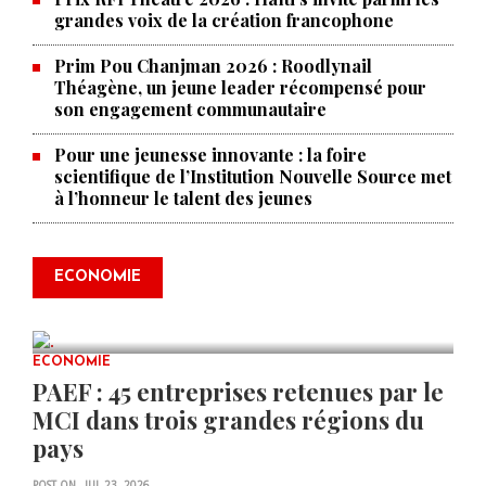
grandes voix de la création francophone
Prim Pou Chanjman 2026 : Roodlynail
Théagène, un jeune leader récompensé pour
son engagement communautaire
Pour une jeunesse innovante : la foire
scientifique de l’Institution Nouvelle Source met
à l’honneur le talent des jeunes
Produire le savoir pour
transformer Haïti : BRH lance la
2ᵉ édition de ses Journées
ECONOMIE
scientifiques
JUL 23, 2026
0 COMMENTS
ECONOMIE
PAEF : 45 entreprises retenues par le
MCI dans trois grandes régions du
pays
POST ON
JUL 23, 2026