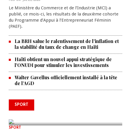
Le Ministère du Commerce et de l’Industrie (MCI) a
publié, ce mois-ci, les résultats de la deuxième cohorte
du Programme d’Appui à l’Entrepreneuriat Féminin
(PAEF).
La BRH salue le ralentissement de l’inflation et
la stabilité du taux de change en Haïti
Haïti obtient un nouvel appui stratégique de
l'ONUDI pour stimuler les investissements
Walter Gavellus officiellement installé à la tête
de l’AGD
Le père de la légende argentine
SPORT
Lionel Messi est décédé à 68 ans
AUG 08, 2026
0 COMMENTS
SPORT