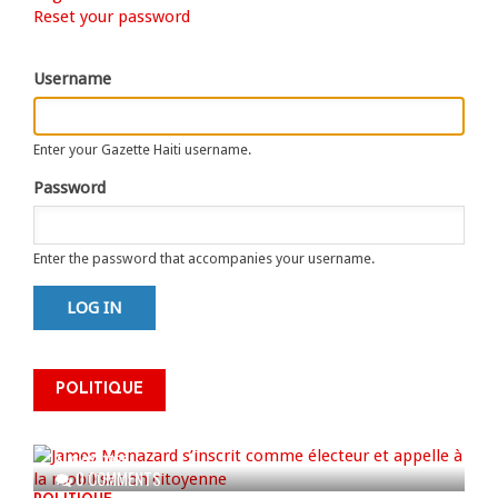
Primary
Reset your password
tab)
tabs
Username
Enter your Gazette Haiti username.
Password
Enter the password that accompanies your username.
James Monazard s’inscrit comme
POLITIQUE
électeur et appelle à la
mobilisation citoyenne
AUG 07, 2026
0 COMMENTS