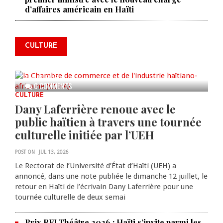
La Chambre de commerce et de
d’affaires américain en Haïti
l'industrie haïtiano-africaine
annonce des activités pour
commémorer le 235e
CULTURE
anniversaire de la cérémonie du
Bois Caïman
AUG 05, 2026
0 COMMENTS
CULTURE
Dany Laferrière renoue avec le
public haïtien à travers une tournée
culturelle initiée par l’UEH
POST ON
JUL 13, 2026
Le Rectorat de l’Université d’État d’Haïti (UEH) a
annoncé, dans une note publiée le dimanche 12 juillet, le
retour en Haïti de l’écrivain Dany Laferrière pour une
tournée culturelle de deux semai
Prix RFI Théâtre 2026 : Haïti s’invite parmi les