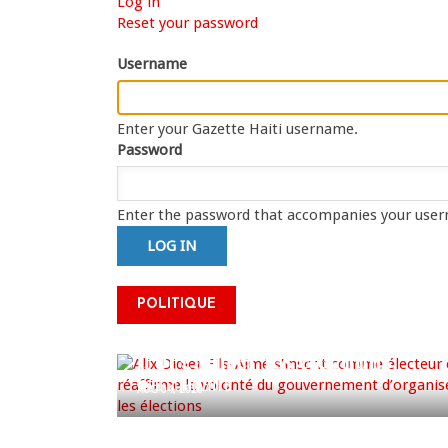
Log in
(active
Primary
Reset your password
tab)
tabs
Username
Enter your Gazette Haiti username.
Password
Enter the password that accompanies your use
Alix Didier Fils-Aimé s’inscrit
POLITIQUE
comme électeur et réaffirme
la volonté du gouvernement
d’organiser les élections
0 COMMENTS
AUG 04, 2026