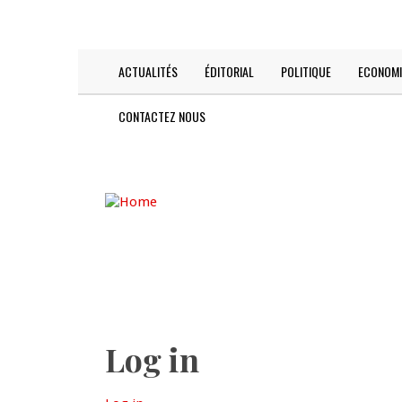
Skip
TODAY IS:
2026-08-06
to
main
content
ACTUALITÉS
ÉDITORIAL
POLITIQUE
ECONOMI
Main
navigation
CONTACTEZ NOUS
Log in