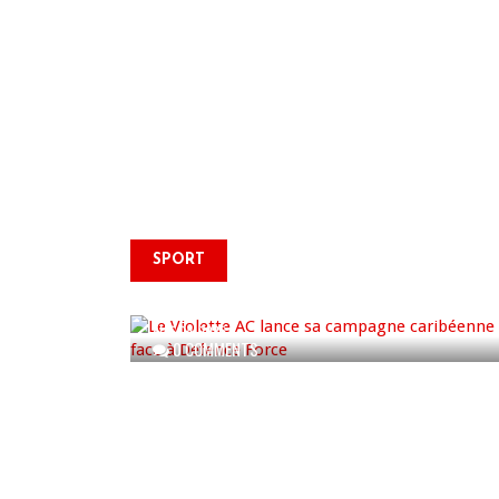
Le Violette AC lance sa
SPORT
campagne caribéenne face à
Defence Force
AUG 04, 2026
0 COMMENTS