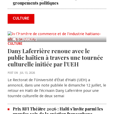
groupements politiques
l'industrie haïtiano-africaine
annonce des activités pour
commémorer le 235e
CULTURE
anniversaire de la cérémonie du
Bois Caïman
AUG 05, 2026
0 COMMENTS
CULTURE
Dany Laferrière renoue avec le
public haïtien à travers une tournée
culturelle initiée par l’UEH
POST ON
JUL 13, 2026
Le Rectorat de l’Université d’État d’Haïti (UEH) a
annoncé, dans une note publiée le dimanche 12 juillet, le
retour en Haïti de l’écrivain Dany Laferrière pour une
tournée culturelle de deux semai
Prix RFI Théâtre 2026 : Haïti s’invite parmi les
grandes voix de la création francophone