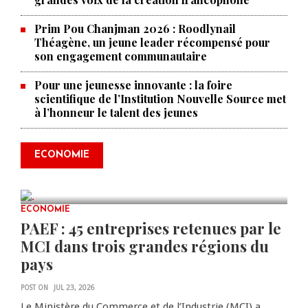
Prim Pou Chanjman 2026 : Roodlynail
Théagène, un jeune leader récompensé pour
son engagement communautaire
Pour une jeunesse innovante : la foire
scientifique de l’Institution Nouvelle Source met
à l’honneur le talent des jeunes
Produire le savoir pour
transformer Haïti : BRH lance la
2ᵉ édition de ses Journées
ECONOMIE
scientifiques
JUL 23, 2026
0 COMMENTS
ECONOMIE
PAEF : 45 entreprises retenues par le
MCI dans trois grandes régions du
pays
POST ON
JUL 23, 2026
Le Ministère du Commerce et de l’Industrie (MCI) a