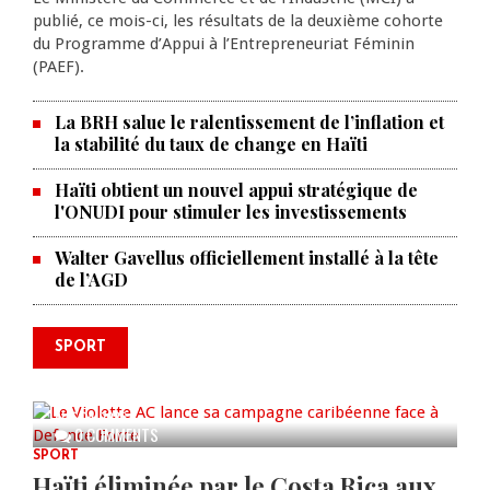
publié, ce mois-ci, les résultats de la deuxième cohorte
du Programme d’Appui à l’Entrepreneuriat Féminin
(PAEF).
La BRH salue le ralentissement de l’inflation et
la stabilité du taux de change en Haïti
Haïti obtient un nouvel appui stratégique de
l'ONUDI pour stimuler les investissements
Walter Gavellus officiellement installé à la tête
de l’AGD
SPORT
Le Violette AC lance sa campagne
caribéenne face à Defence Force
AUG 04, 2026
0 COMMENTS
SPORT
Haïti éliminée par le Costa Rica aux