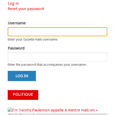
Log in
(active
Primary
Reset your password
tab)
tabs
Username
Enter your Gazette Haiti username.
Password
Enter the password that accompanies your username.
Dre Sandra Paulemon appelle à
mettre Haïti en « mode électoral
POLITIQUE
» à travers une vaste campagne
nationale de sensibilisation
AUG 06, 2026