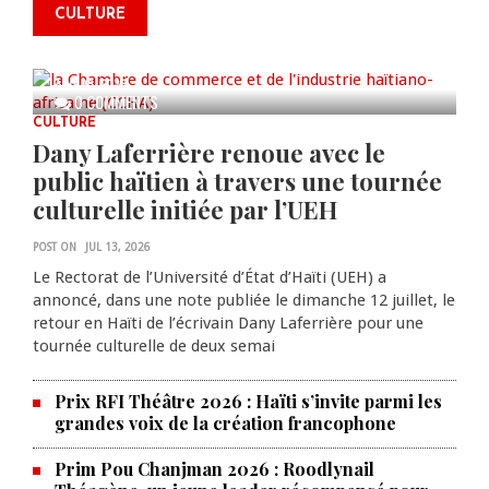
commémorer le 235e
CULTURE
anniversaire de la cérémonie du
Bois Caïman
AUG 05, 2026
0 COMMENTS
CULTURE
Dany Laferrière renoue avec le
public haïtien à travers une tournée
culturelle initiée par l’UEH
POST ON
JUL 13, 2026
Le Rectorat de l’Université d’État d’Haïti (UEH) a
annoncé, dans une note publiée le dimanche 12 juillet, le
retour en Haïti de l’écrivain Dany Laferrière pour une
tournée culturelle de deux semai
Prix RFI Théâtre 2026 : Haïti s’invite parmi les
grandes voix de la création francophone
Prim Pou Chanjman 2026 : Roodlynail