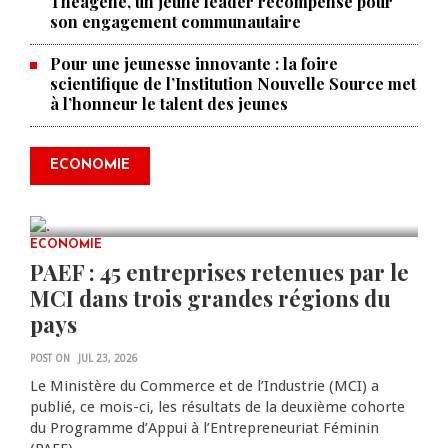
Théagène, un jeune leader récompensé pour
son engagement communautaire
Pour une jeunesse innovante : la foire
scientifique de l’Institution Nouvelle Source met
à l’honneur le talent des jeunes
Produire le savoir pour
transformer Haïti : BRH lance la
2ᵉ édition de ses Journées
ECONOMIE
scientifiques
JUL 23, 2026
0 COMMENTS
ECONOMIE
PAEF : 45 entreprises retenues par le
MCI dans trois grandes régions du
pays
POST ON
JUL 23, 2026
Le Ministère du Commerce et de l’Industrie (MCI) a
publié, ce mois-ci, les résultats de la deuxième cohorte
du Programme d’Appui à l’Entrepreneuriat Féminin