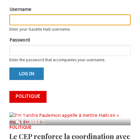
tabs
Username
Enter your Gazette Haiti username.
Password
Enter the password that accompanies your username.
Dre Sandra Paulemon appelle à
mettre Haïti en « mode électoral
POLITIQUE
» à travers une vaste campagne
nationale de sensibilisation
AUG 06, 2026
0 COMMENTS
POLITIQUE
Le CEP renforce la coordination avec