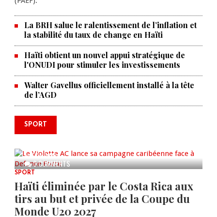
(PAEF).
La BRH salue le ralentissement de l’inflation et
la stabilité du taux de change en Haïti
Haïti obtient un nouvel appui stratégique de
l'ONUDI pour stimuler les investissements
Walter Gavellus officiellement installé à la tête
de l’AGD
SPORT
Le Violette AC lance sa campagne
caribéenne face à Defence Force
AUG 04, 2026
0 COMMENTS
SPORT
Haïti éliminée par le Costa Rica aux
tirs au but et privée de la Coupe du
Monde U20 2027