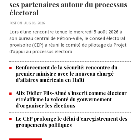
ses partenaires autour du processus
électoral
POST ON
AUG 06, 2026
Lors d'une rencontre tenue le mercredi 5 août 2026 à
son bureau central de Pétion-Ville, le Conseil électoral
provisoire (CEP) a réuni le comité de pilotage du Projet
d'appui au processus électora
Renforcement de la sécurité: rencontre du
premier ministre avec le nouveau chargé
d’affaires américain en Haïti
Alix Didier Fils-Aimé s’inscrit comme électeur
et réaffirme la volonté du gouvernement
d’organiser les élections
La Chambre de commerce et de
Le CEP prolonge le délai d'enregistrement des
groupements politiques
l'industrie haïtiano-africaine
annonce des activités pour