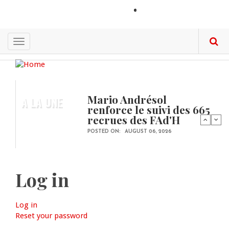
Skip
LOGIN
to
main
content
Toggle
navigation
Mario Andrésol
A LA UNE
renforce le suivi des 665
recrues des FAd'H
POSTED ON:
AUGUST 06, 2026
Log in
Log in
(active
Primary
Reset your password
tab)