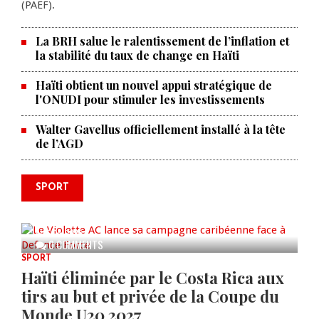
(PAEF).
La BRH salue le ralentissement de l’inflation et
la stabilité du taux de change en Haïti
Haïti obtient un nouvel appui stratégique de
l'ONUDI pour stimuler les investissements
Walter Gavellus officiellement installé à la tête
de l’AGD
SPORT
Le Violette AC lance sa campagne
caribéenne face à Defence Force
AUG 04, 2026
0 COMMENTS
SPORT
Haïti éliminée par le Costa Rica aux
tirs au but et privée de la Coupe du
Monde U20 2027