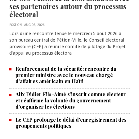
ses partenaires autour du processus
électoral
POST ON
AUG 06, 2026
Lors d'une rencontre tenue le mercredi 5 août 2026 à
son bureau central de Pétion-Ville, le Conseil électoral
provisoire (CEP) a réuni le comité de pilotage du Projet
d'appui au processus électora
Renforcement de la sécurité: rencontre du
premier ministre avec le nouveau chargé
d’affaires américain en Haïti
Alix Didier Fils-Aimé s’inscrit comme électeur
et réaffirme la volonté du gouvernement
d’organiser les élections
La Chambre de commerce et de
Le CEP prolonge le délai d'enregistrement des
groupements politiques
l'industrie haïtiano-africaine
annonce des activités pour