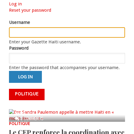
Log in
(active
Primary
Reset your password
tab)
tabs
Username
Enter your Gazette Haiti username.
Password
Enter the password that accompanies your username.
Dre Sandra Paulemon appelle à
mettre Haïti en « mode électoral
POLITIQUE
» à travers une vaste campagne
nationale de sensibilisation
AUG 06, 2026
0 COMMENTS
POLITIQUE
Le CEP renforce la coordination avec