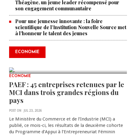
Théagène, un jeune leader récompensé pour
son engagement communautaire
Pour une jeunesse innovante : la foire
scientifique de l’Institution Nouvelle Source met
à l’honneur le talent des jeunes
Produire le savoir pour
transformer Haïti : BRH lance la
2ᵉ édition de ses Journées
ECONOMIE
scientifiques
JUL 23, 2026
0 COMMENTS
ECONOMIE
PAEF : 45 entreprises retenues par le
MCI dans trois grandes régions du
pays
POST ON
JUL 23, 2026
Le Ministère du Commerce et de l’Industrie (MCI) a
publié, ce mois-ci, les résultats de la deuxième cohorte
du Programme d’Appui à l’Entrepreneuriat Féminin