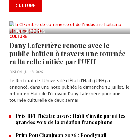
commémorer le 235e
CULTURE
anniversaire de la cérémonie du
Bois Caïman
AUG 05, 2026
0 COMMENTS
CULTURE
Dany Laferrière renoue avec le
public haïtien à travers une tournée
culturelle initiée par l’UEH
POST ON
JUL 13, 2026
Le Rectorat de l’Université d’État d’Haïti (UEH) a
annoncé, dans une note publiée le dimanche 12 juillet, le
retour en Haïti de l’écrivain Dany Laferrière pour une
tournée culturelle de deux semai
Prix RFI Théâtre 2026 : Haïti s’invite parmi les
grandes voix de la création francophone
Prim Pou Chanjman 2026 : Roodlynail