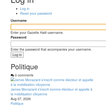
Log in
(active
Primary
Reset your password
tab)
tabs
Username
Enter your Gazette Haiti username.
Password
Enter the password that accompanies your username.
Politique
0 comments
James Monazard s’inscrit comme électeur et appelle à
la mobilisation citoyenne
Aug 07, 2026
Politique