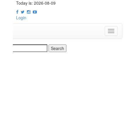
Today is:
2026-08-09
Login
t
Toggle
navigation
earch