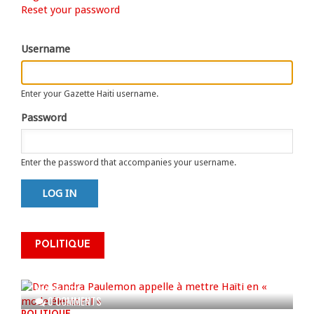
Primary
Reset your password
tab)
tabs
Username
Enter your Gazette Haiti username.
Password
Enter the password that accompanies your username.
Dre Sandra Paulemon appelle à
mettre Haïti en « mode électoral
POLITIQUE
» à travers une vaste campagne
nationale de sensibilisation
AUG 06, 2026
0 COMMENTS