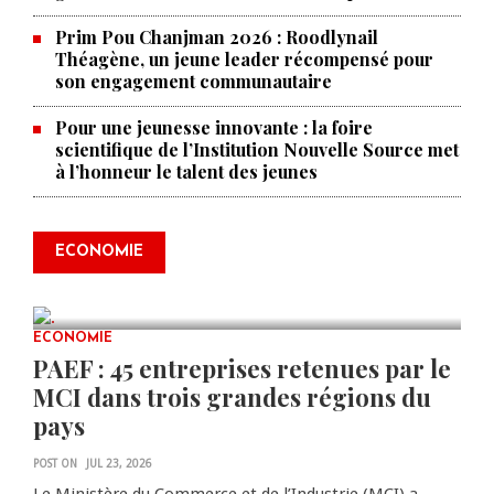
Prim Pou Chanjman 2026 : Roodlynail
Théagène, un jeune leader récompensé pour
son engagement communautaire
Pour une jeunesse innovante : la foire
scientifique de l’Institution Nouvelle Source met
à l’honneur le talent des jeunes
Produire le savoir pour
transformer Haïti : BRH lance la
2ᵉ édition de ses Journées
ECONOMIE
scientifiques
JUL 23, 2026
0 COMMENTS
ECONOMIE
PAEF : 45 entreprises retenues par le
MCI dans trois grandes régions du
pays
POST ON
JUL 23, 2026