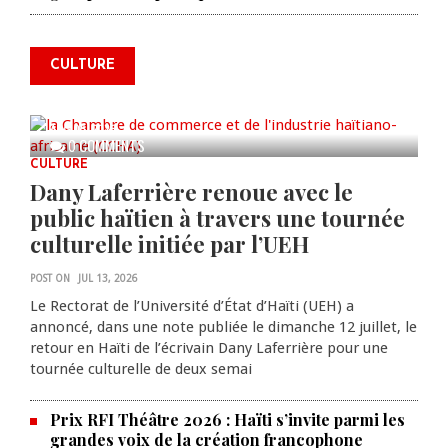
l'industrie haïtiano-africaine
annonce des activités pour
commémorer le 235e
CULTURE
anniversaire de la cérémonie du
Bois Caïman
AUG 05, 2026
0 COMMENTS
CULTURE
Dany Laferrière renoue avec le
public haïtien à travers une tournée
culturelle initiée par l’UEH
POST ON
JUL 13, 2026
Le Rectorat de l’Université d’État d’Haïti (UEH) a
annoncé, dans une note publiée le dimanche 12 juillet, le
retour en Haïti de l’écrivain Dany Laferrière pour une
tournée culturelle de deux semai
Prix RFI Théâtre 2026 : Haïti s’invite parmi les
grandes voix de la création francophone