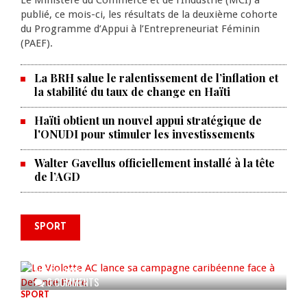
Le Ministère du Commerce et de l’Industrie (MCI) a
publié, ce mois-ci, les résultats de la deuxième cohorte
du Programme d’Appui à l’Entrepreneuriat Féminin
(PAEF).
La BRH salue le ralentissement de l’inflation et
la stabilité du taux de change en Haïti
Haïti obtient un nouvel appui stratégique de
l'ONUDI pour stimuler les investissements
Walter Gavellus officiellement installé à la tête
de l’AGD
SPORT
Le Violette AC lance sa campagne
caribéenne face à Defence Force
AUG 04, 2026
0 COMMENTS
SPORT