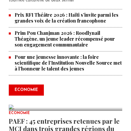
tournée culturelle de deux semai
Prix RFI Théâtre 2026 : Haïti s’invite parmi les
grandes voix de la création francophone
Prim Pou Chanjman 2026 : Roodlynail
Théagène, un jeune leader récompensé pour
son engagement communautaire
Pour une jeunesse innovante : la foire
scientifique de l’Institution Nouvelle Source met
à l’honneur le talent des jeunes
Produire le savoir pour
transformer Haïti : BRH lance la
2ᵉ édition de ses Journées
ECONOMIE
scientifiques
JUL 23, 2026
0 COMMENTS
ECONOMIE
PAEF : 45 entreprises retenues par le
MCI dans trois grandes régions du