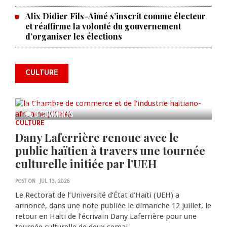
Alix Didier Fils-Aimé s’inscrit comme électeur
et réaffirme la volonté du gouvernement
La Chambre de commerce et de
d’organiser les élections
l'industrie haïtiano-africaine
annonce des activités pour
commémorer le 235e
CULTURE
anniversaire de la cérémonie du
Bois Caïman
AUG 05, 2026
0 COMMENTS
CULTURE
Dany Laferrière renoue avec le
public haïtien à travers une tournée
culturelle initiée par l’UEH
POST ON
JUL 13, 2026
Le Rectorat de l’Université d’État d’Haïti (UEH) a
annoncé, dans une note publiée le dimanche 12 juillet, le
retour en Haïti de l’écrivain Dany Laferrière pour une