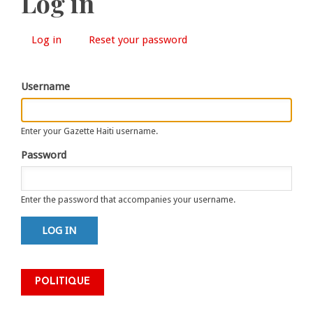
Log in
Log in
(active
Reset your password
Primary
tab)
tabs
Username
Enter your Gazette Haiti username.
Password
Enter the password that accompanies your username.
La Ministre Raina Forbin ouvre
la deuxième phase de la
Conférence nationale des
POLITIQUE
leaders religieux dans le Grand
Nord