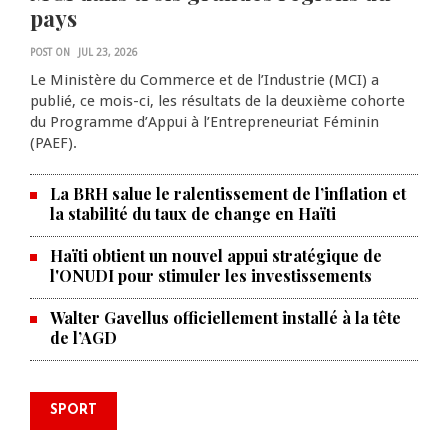
pays
POST ON
JUL 23, 2026
Le Ministère du Commerce et de l’Industrie (MCI) a
publié, ce mois-ci, les résultats de la deuxième cohorte
du Programme d’Appui à l’Entrepreneuriat Féminin
(PAEF).
La BRH salue le ralentissement de l’inflation et
la stabilité du taux de change en Haïti
Haïti obtient un nouvel appui stratégique de
l'ONUDI pour stimuler les investissements
Walter Gavellus officiellement installé à la tête
de l’AGD
SPORT
Le Violette AC lance sa campagne
caribéenne face à Defence Force