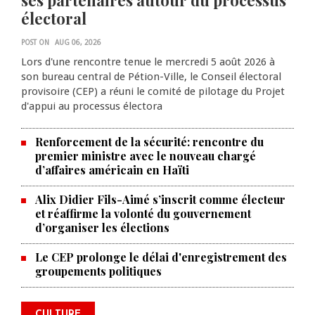
ses partenaires autour du processus
électoral
POST ON
AUG 06, 2026
Lors d'une rencontre tenue le mercredi 5 août 2026 à
son bureau central de Pétion-Ville, le Conseil électoral
provisoire (CEP) a réuni le comité de pilotage du Projet
d'appui au processus électora
Renforcement de la sécurité: rencontre du
premier ministre avec le nouveau chargé
d’affaires américain en Haïti
Alix Didier Fils-Aimé s’inscrit comme électeur
et réaffirme la volonté du gouvernement
d’organiser les élections
La Chambre de commerce et de
Le CEP prolonge le délai d'enregistrement des
groupements politiques
l'industrie haïtiano-africaine
annonce des activités pour
commémorer le 235e
CULTURE