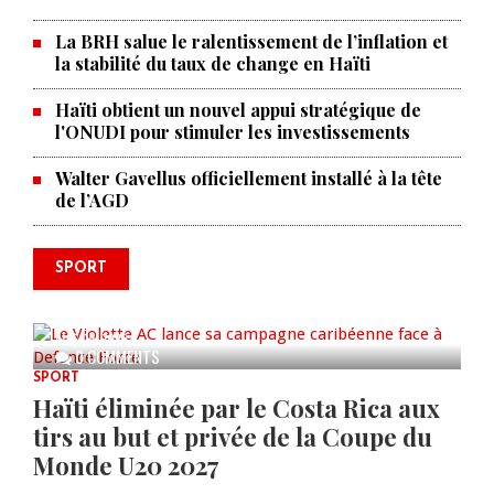
La BRH salue le ralentissement de l’inflation et
la stabilité du taux de change en Haïti
Haïti obtient un nouvel appui stratégique de
l'ONUDI pour stimuler les investissements
Walter Gavellus officiellement installé à la tête
de l’AGD
SPORT
Le Violette AC lance sa campagne
caribéenne face à Defence Force
AUG 04, 2026
0 COMMENTS
SPORT
Haïti éliminée par le Costa Rica aux
tirs au but et privée de la Coupe du
Monde U20 2027