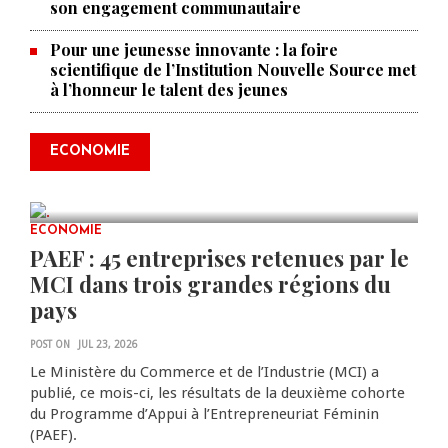
son engagement communautaire
Pour une jeunesse innovante : la foire
scientifique de l’Institution Nouvelle Source met
à l’honneur le talent des jeunes
Produire le savoir pour
transformer Haïti : BRH lance la
2ᵉ édition de ses Journées
ECONOMIE
scientifiques
JUL 23, 2026
0 COMMENTS
ECONOMIE
PAEF : 45 entreprises retenues par le
MCI dans trois grandes régions du
pays
POST ON
JUL 23, 2026
Le Ministère du Commerce et de l’Industrie (MCI) a
publié, ce mois-ci, les résultats de la deuxième cohorte
du Programme d’Appui à l’Entrepreneuriat Féminin
(PAEF).