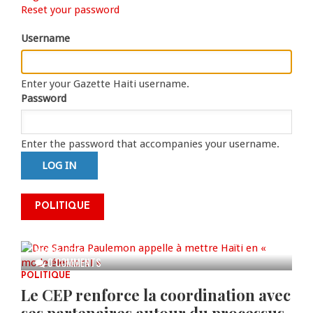
Primary
Reset your password
tab)
tabs
Username
Enter your Gazette Haiti username.
Password
Enter the password that accompanies your username.
Dre Sandra Paulemon appelle à
mettre Haïti en « mode électoral
POLITIQUE
» à travers une vaste campagne
nationale de sensibilisation
AUG 06, 2026
0 COMMENTS
POLITIQUE
Le CEP renforce la coordination avec