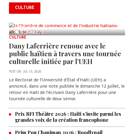
commémorer le 235e
CULTURE
anniversaire de la cérémonie du
Bois Caïman
AUG 05, 2026
0 COMMENTS
CULTURE
Dany Laferrière renoue avec le
public haïtien à travers une tournée
culturelle initiée par l’UEH
POST ON
JUL 13, 2026
Le Rectorat de l’Université d’État d’Haïti (UEH) a
annoncé, dans une note publiée le dimanche 12 juillet, le
retour en Haïti de l’écrivain Dany Laferrière pour une
tournée culturelle de deux semai
Prix RFI Théâtre 2026 : Haïti s’invite parmi les
grandes voix de la création francophone
Prim Pou Chanjman 2026 : Roodlynail