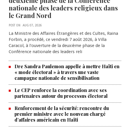
deuxième phase de la Conférence
nationale des leaders religieux dans
le Grand Nord
POST ON
AUG 07, 2026
La Ministre des Affaires Étrangères et des Cultes, Raina
Forbin, a procédé, ce vendredi 7 août 2026, à Villa
Caracol, à l'ouverture de la deuxième phase de la
Conférence nationale des leaders reli
Dre Sandra Paulemon appelle à mettre Haïti en
« mode électoral » à travers une vaste
campagne nationale de sensibilisation
Le CEP renforce la coordination avec ses
partenaires autour du processus électoral
Renforcement de la sécurité: rencontre du
La Chambre de commerce et de
premier ministre avec le nouveau chargé
d’affaires américain en Haïti
l'industrie haïtiano-africaine
annonce des activités pour