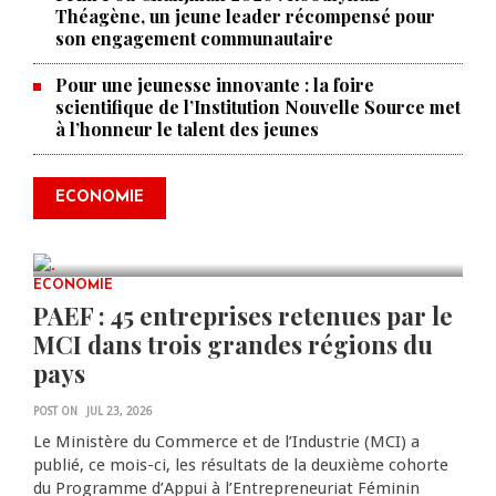
Théagène, un jeune leader récompensé pour
son engagement communautaire
Pour une jeunesse innovante : la foire
scientifique de l’Institution Nouvelle Source met
à l’honneur le talent des jeunes
Produire le savoir pour
transformer Haïti : BRH lance la
2ᵉ édition de ses Journées
ECONOMIE
scientifiques
JUL 23, 2026
0 COMMENTS
ECONOMIE
PAEF : 45 entreprises retenues par le
MCI dans trois grandes régions du
pays
POST ON
JUL 23, 2026
Le Ministère du Commerce et de l’Industrie (MCI) a
publié, ce mois-ci, les résultats de la deuxième cohorte
du Programme d’Appui à l’Entrepreneuriat Féminin