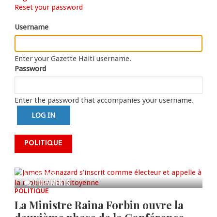
Primary
Reset your password
tab)
tabs
Username
Enter your Gazette Haiti username.
Password
Enter the password that accompanies your username.
James Monazard s’inscrit comme
POLITIQUE
électeur et appelle à la
mobilisation citoyenne
AUG 07, 2026
0 COMMENTS
POLITIQUE
La Ministre Raina Forbin ouvre la