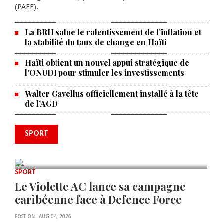
(PAEF).
La BRH salue le ralentissement de l’inflation et
la stabilité du taux de change en Haïti
Haïti obtient un nouvel appui stratégique de
l'ONUDI pour stimuler les investissements
Walter Gavellus officiellement installé à la tête
de l’AGD
Le père de la légende argentine
SPORT
Lionel Messi est décédé à 68 ans
AUG 08, 2026
0 COMMENTS
SPORT
Le Violette AC lance sa campagne
caribéenne face à Defence Force
POST ON
AUG 04, 2026